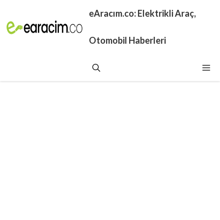
İçeriğe
eAracım.co: Elektrikli Araç,
atla
Otomobil Haberleri
Me