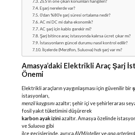
ZES’in öne çıkan konumları hangileri?
Eşarj nerelerde var?
0’dan %80’e şarj süresi ortalama nedir?
AC mi DC mi daha ekonomik?
AC şarj için kablo gerekir mi?
Şarj bitince araç istasyonda kalırsa ücret çıkar mı?
İstasyonların güncel durumu nasıl kontrol edilir?
İlçelerde (Merzifon, Suluova) hızlı şarj var mı?
Amasya’daki Elektrikli Araç Şarj İs
Önemi
Elektrikli araçların yaygınlaşması için güvenilir bir
ş
istasyonları,
menzil kaygısını
azaltır; şehir içi ve şehirlerarası se
fosil yakıt tüketimini düşürerek
karbon ayak izini
azaltır. Amasya özelinde istasyo
ve
Suluova
gibi
ilçe geçişlerinde, ayrıca
AVM/oteller
ve
ana arterler