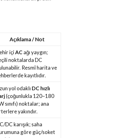
Açıklama / Not
ehir içi
AC
ağı yaygın;
eçili noktalarda DC
ulunabilir. Resmî harita ve
ehberlerde kayıtlıdır.
zun yol odaklı
DC hızlı
arj
(çoğunlukla 120–180
W sınıfı) noktalar; ana
rterlere yakındır.
C/DC karışık; saha
urumuna göre güç/soket