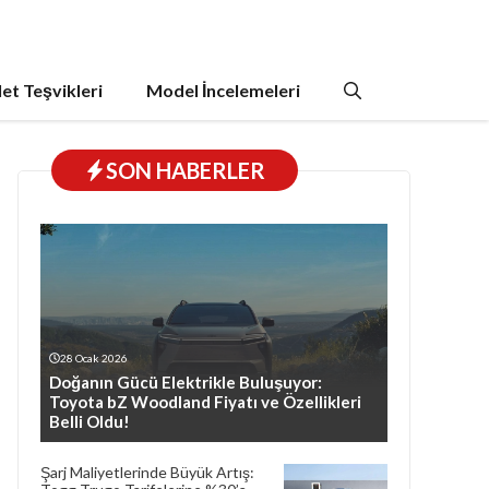
et Teşvikleri
Model İncelemeleri
SON HABERLER
28 Ocak 2026
Doğanın Gücü Elektrikle Buluşuyor:
Toyota bZ Woodland Fiyatı ve Özellikleri
Belli Oldu!
Şarj Maliyetlerinde Büyük Artış: