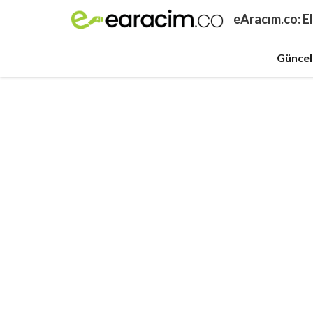
İçeriğe
eAracım.co: El
atla
Güncel