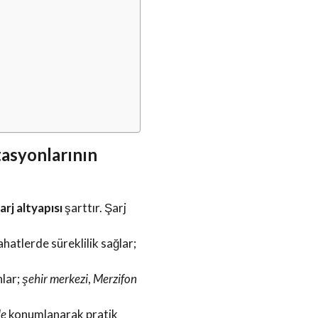
tasyonlarının
arj altyapısı
şarttır. Şarj
yahatlerde süreklilik sağlar;
nlar;
şehir merkezi
,
Merzifon
de
konumlanarak pratik