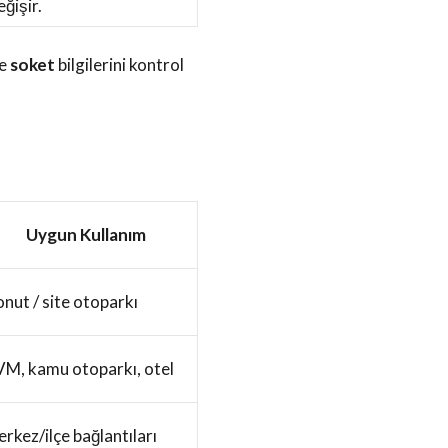
eğişir.
e
soket
bilgilerini kontrol
Uygun Kullanım
nut / site otoparkı
M, kamu otoparkı, otel
rkez/ilçe bağlantıları