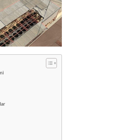
mi
lar