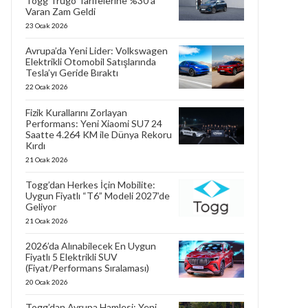
Togg Trugo Tarifelerine %30’a
Varan Zam Geldi
23 Ocak 2026
Avrupa’da Yeni Lider: Volkswagen
Elektrikli Otomobil Satışlarında
Tesla’yı Geride Bıraktı
22 Ocak 2026
Fizik Kurallarını Zorlayan
Performans: Yeni Xiaomi SU7 24
Saatte 4.264 KM ile Dünya Rekoru
Kırdı
21 Ocak 2026
Togg’dan Herkes İçin Mobilite:
Uygun Fiyatlı “T6” Modeli 2027’de
Geliyor
21 Ocak 2026
2026’da Alınabilecek En Uygun
Fiyatlı 5 Elektrikli SUV
(Fiyat/Performans Sıralaması)
20 Ocak 2026
Togg’dan Avrupa Hamlesi: Yeni