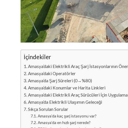
İçindekiler
Amasya’daki Elektrikli Araç Şarj İstasyonlarının Öne
Amasya’daki Operatörler
Amasya’da Şarj Süreleri (0→%80)
Amasya’daki Konumlar ve Harita Linkleri
Amasya’daki Elektrikli Araç Sürücüleri İçin Uygulama
Amasya’da Elektrikli Ulaşımın Geleceği
Sıkça Sorulan Sorular
Amasya’da kaç şarj istasyonu var?
Amasya’da en hızlı şarj nerede?