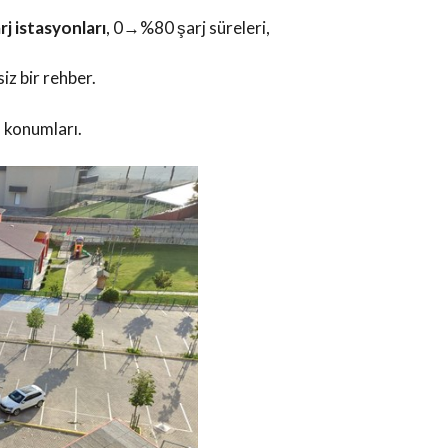
j istasyonları
, 0→%80 şarj süreleri,
siz bir rehber.
 konumları.