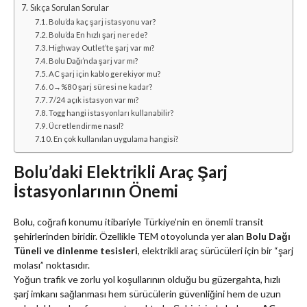
Sıkça Sorulan Sorular
Bolu’da kaç şarj istasyonu var?
Bolu’da En hızlı şarj nerede?
Highway Outlet’te şarj var mı?
Bolu Dağı’nda şarj var mı?
AC şarj için kablo gerekiyor mu?
0→%80 şarj süresi ne kadar?
7/24 açık istasyon var mı?
Togg hangi istasyonları kullanabilir?
Ücretlendirme nasıl?
En çok kullanılan uygulama hangisi?
Bolu’daki Elektrikli Araç Şarj
İstasyonlarının Önemi
Bolu, coğrafi konumu itibariyle Türkiye’nin en önemli transit
şehirlerinden biridir. Özellikle TEM otoyolunda yer alan
Bolu Dağı
Tüneli ve dinlenme tesisleri
, elektrikli araç sürücüleri için bir “şarj
molası” noktasıdır.
Yoğun trafik ve zorlu yol koşullarının olduğu bu güzergahta, hızlı
şarj imkanı sağlanması hem sürücülerin güvenliğini hem de uzun