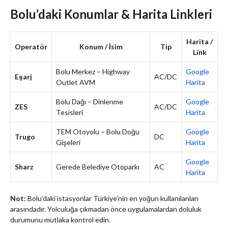
Bolu’daki Konumlar & Harita Linkleri
Harita /
Operatör
Konum / İsim
Tip
Link
Bolu Merkez – Highway
Google
Eşarj
AC/DC
Outlet AVM
Harita
Bolu Dağı – Dinlenme
Google
ZES
AC/DC
Tesisleri
Harita
TEM Otoyolu – Bolu Doğu
Google
Trugo
DC
Gişeleri
Harita
Google
Sharz
Gerede Belediye Otoparkı
AC
Harita
Not:
Bolu’daki istasyonlar Türkiye’nin en yoğun kullanılanları
arasındadır. Yolculuğa çıkmadan önce uygulamalardan doluluk
durumunu mutlaka kontrol edin.