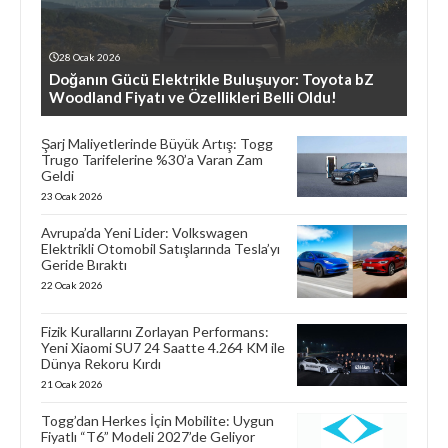
28 Ocak 2026
Doğanın Gücü Elektrikle Buluşuyor: Toyota bZ
Woodland Fiyatı ve Özellikleri Belli Oldu!
Şarj Maliyetlerinde Büyük Artış: Togg
Trugo Tarifelerine %30’a Varan Zam
Geldi
23 Ocak 2026
Avrupa’da Yeni Lider: Volkswagen
Elektrikli Otomobil Satışlarında Tesla’yı
Geride Bıraktı
22 Ocak 2026
Fizik Kurallarını Zorlayan Performans:
Yeni Xiaomi SU7 24 Saatte 4.264 KM ile
Dünya Rekoru Kırdı
21 Ocak 2026
Togg’dan Herkes İçin Mobilite: Uygun
Fiyatlı “T6” Modeli 2027’de Geliyor