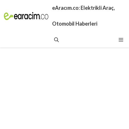
İçeriğe
eAracım.co: Elektrikli Araç,
atla
Otomobil Haberleri
Me