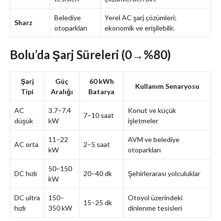
Belediye
Yerel AC şarj çözümleri;
Sharz
otoparkları
ekonomik ve erişilebilir.
Bolu’da Şarj Süreleri (0→%80)
Şarj
Güç
60 kWh
Kullanım Senaryosu
Tipi
Aralığı
Batarya
AC
3.7–7.4
Konut ve küçük
7–10 saat
düşük
kW
işletmeler
11–22
AVM ve belediye
AC orta
2–5 saat
kW
otoparkları
50–150
DC hızlı
20–40 dk
Şehirlerarası yolculuklar
kW
DC ultra
150–
Otoyol üzerindeki
15–25 dk
hızlı
350 kW
dinlenme tesisleri