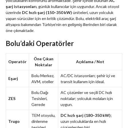
yolculukların konforunu artırmaktadır. Şehir içinde bulunan
AC
şarj istasyonları
, günlük kullanıcılar için uygundur. Ancak otoyol
üzerinde
DC hızlı şarj (150–350 kW)
üniteleri, uzun yolculuk
yapan sürücüler için en kritik çözümdür. Bolu, elektrikli araç şarj
altyapısı bakımından Türkiye’nin en gelişmiş illerinden biri olarak
öne çıkmaktadır.
Bolu’daki Operatörler
Öne Çıkan
Operatör
Açıklama / Not
Noktalar
Bolu Merkez,
AC/DC istasyonları; şehir içi ve
Eşarj
AVM, oteller
transit kullanım için ideal.
Bolu Dağı
AC çözümler ve seçili DC hızlı
ZES
Tesisleri,
noktalar; yolculuk molaları için
Gerede
uygun.
TEM otoyolu,
DC hızlı şarj (180–350 kW)
;
Trugo
dinlenme
uzun yolculuklarda en hızlı
tesisleri
çözümlerden biri.