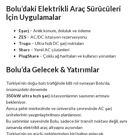
Bolu’daki Elektrikli Araç Sürücüleri
İçin Uygulamalar
Eşarj
– Anlık konum, doluluk ve ödeme
ZES
– AC/DC istasyon rezervasyonu
Trugo
– Ultra hızlı DC şarj noktaları
Sharz
– Yerel AC çözümleri
PlugShare
– Çoklu ağ haritaları ve kullanıcı yorumları
Bolu’da Gelecek & Yatırımlar
Türkiye’nin doğu-batı trafiğinde kilit rol oynayan Bolu’da,
önümüzdeki dönemde
350 kW ultra hızlı şarj
istasyonlarının sayısının artması
bekleniyor.
Ayrıca şehir merkezinde ve üniversite çevresinde AC şarj
ünitelerinin yaygınlaştırılması planlanıyor.
Bu yatırımlar sayesinde Bolu, sadece bir transit noktası değil, aynı
zamanda elektrikli araç altyapısı açısından
Türkiye’nin en güçlü şehirlerinden biri haline gelecek.