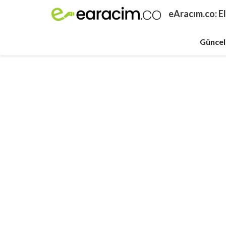
İçeriğe
eAracım.co: El
atla
Güncel