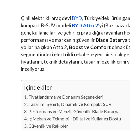
Çinli elektrikli araç devi
BYD
, Türkiye’deki ürün ga
kompakt B-SUV modeli
BYD Atto 2
’yi (Bazı pazar
genç kullanıcıları ve şehir içi pratikliği arayanları
performansı ve markanın güvenilir
Blade Batarya
t
yollarına çıkan Atto 2,
Boost
ve
Comfort
olmak üz
segmentindeki elektrikli rekabete yeni bir soluk g
fiyatlarını, teknik detaylarını, tasarım özelliklerin
inceliyoruz.
İçindekiler
Fiyatlandırma ve Donanım Seçenekleri
Tasarım: Şehirli, Dinamik ve Kompakt SUV
Performans ve Menzil: Güvenilir Blade Batarya
İç Mekan ve Teknoloji: Dijital ve Kullanıcı Dostu
Güvenlik ve Rakipler