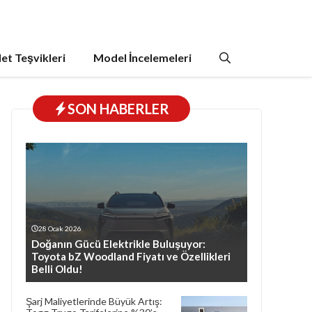
et Teşvikleri
Model İncelemeleri
SON HABERLER
28 Ocak 2026
Doğanın Gücü Elektrikle Buluşuyor:
Toyota bZ Woodland Fiyatı ve Özellikleri
Belli Oldu!
Şarj Maliyetlerinde Büyük Artış: