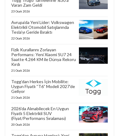
Togg Trugo Tarifelerine %30’a
Varan Zam Geldi
23 Ocak 2026
Avrupa’da Yeni Lider: Volkswagen
Elektrikli Otomobil Satışlarında
Tesla’yı Geride Bıraktı
22 Ocak 2026
Fizik Kurallarını Zorlayan
Performans: Yeni Xiaomi SU7 24
Saatte 4.264 KM ile Dünya Rekoru
Kırdı
21 Ocak 2026
Togg’dan Herkes İçin Mobilite:
Uygun Fiyatlı “T6” Modeli 2027’de
Geliyor
21 Ocak 2026
2026’da Alınabilecek En Uygun
Fiyatlı 5 Elektrikli SUV
(Fiyat/Performans Sıralaması)
20 Ocak 2026
Togg’dan Avrupa Hamlesi: Yeni