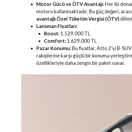
Motor Gücü ve ÖTV Avantajı:
Her iki dona
motoru kullanmaktadır. Bu güç değeri, aracın
avantajlı Özel Tüketim Vergisi (ÖTV)
dilim
Lansman Fiyatları:
Boost:
1.529.000 TL
Comfort:
1.629.000 TL
Pazar Konumu:
Bu fiyatlar, Atto 2’yi B-SUV
rakiplerine karşı güçlü bir konuma yerleşti
özellikleriyle daha zengin bir paket sunar.