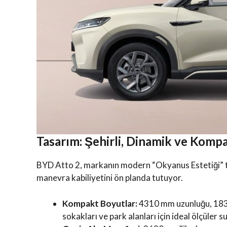
Tasarım: Şehirli, Dinamik ve Kom
BYD Atto 2, markanın modern “Okyanus Estetiği” tas
manevra kabiliyetini ön planda tutuyor.
Kompakt Boyutlar:
4310 mm uzunluğu, 1830 
sokakları ve park alanları için ideal ölçüler s