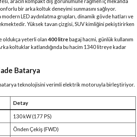
fesi, aracın kompakt dış görünümüne rağmen iç mekanda
konforlu bir arka koltuk deneyimi sunmasını sağlıyor.
a modern LED aydınlatma grupları, dinamik gövde hatları ve
ekmektedir. Yüksek tavan çizgisi, SUV kimliğini pekiştirirken
 oldukça yeterli olan
400 litre
bagaj hacmi, günlük kullanım
r. Arka koltuklar katlandığında bu hacim 1340 litreye kadar
lade Batarya
tarya teknolojisini verimli elektrik motoruyla birleştiriyor.
Detay
130 kW (177 PS)
Önden Çekiş (FWD)