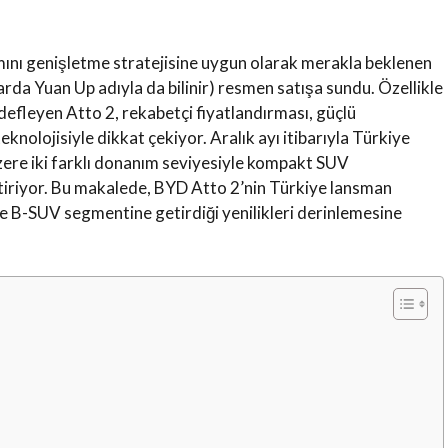
mını genişletme stratejisine uygun olarak merakla beklenen
larda Yuan Up adıyla da bilinir) resmen satışa sundu. Özellikle
 hedefleyen Atto 2, rekabetçi fiyatlandırması, güçlü
eknolojisiyle dikkat çekiyor. Aralık ayı itibarıyla Türkiye
ere iki farklı donanım seviyesiyle kompakt SUV
etiriyor. Bu makalede, BYD Atto 2’nin Türkiye lansman
i ve B-SUV segmentine getirdiği yenilikleri derinlemesine