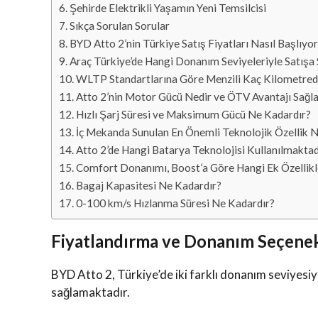
Şehirde Elektrikli Yaşamın Yeni Temsilcisi
Sıkça Sorulan Sorular
BYD Atto 2’nin Türkiye Satış Fiyatları Nasıl Başlıyo
Araç Türkiye’de Hangi Donanım Seviyeleriyle Satışa
WLTP Standartlarına Göre Menzili Kaç Kilometred
Atto 2’nin Motor Gücü Nedir ve ÖTV Avantajı Sağla
Hızlı Şarj Süresi ve Maksimum Gücü Ne Kadardır?
İç Mekanda Sunulan En Önemli Teknolojik Özellik N
Atto 2’de Hangi Batarya Teknolojisi Kullanılmaktad
Comfort Donanımı, Boost’a Göre Hangi Ek Özellikl
Bagaj Kapasitesi Ne Kadardır?
0-100 km/s Hızlanma Süresi Ne Kadardır?
Fiyatlandırma ve Donanım Seçenek
BYD Atto 2, Türkiye’de iki farklı donanım seviyesiyle 
sağlamaktadır.