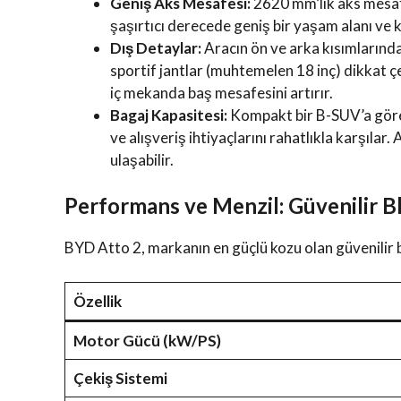
Geniş Aks Mesafesi:
2620 mm’lik aks mesa
şaşırtıcı derecede geniş bir yaşam alanı ve 
Dış Detaylar:
Aracın ön ve arka kısımlarınd
sportif jantlar (muhtemelen 18 inç) dikkat ç
iç mekanda baş mesafesini artırır.
Bagaj Kapasitesi:
Kompakt bir B-SUV’a göre
ve alışveriş ihtiyaçlarını rahatlıkla karşıla
ulaşabilir.
Performans ve Menzil: Güvenilir B
BYD Atto 2, markanın en güçlü kozu olan güvenilir ba
Özellik
Motor Gücü (kW/PS)
Çekiş Sistemi