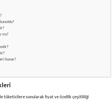
r?
 Sunuldu?
ir?
r mı?
edir?
ır?
eri Sunar?
leri
tüketicilere sunularak fiyat ve özellik çeşitliliği