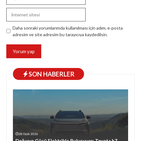
posta
İnternet
sitesi
Daha sonraki yorumlarımda kullanılması için adım, e-posta
adresim ve site adresim bu tarayıcıya kaydedilsin.
SON HABERLER
28 Ocak 2026
Doğanın Gücü Elektrikle Buluşuyor: Toyota bZ