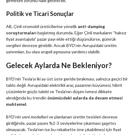
girmesini zorunlu hale getirecek.
Politik ve Ticari Sonuçlar
AB, Çinli otomobil üreticilerine yönelik
anti-damping
soruşturmaları
başlatmış durumda. Eğer Çinli markaların “haksız
fiyat avantajıyla” pazar payı elde ettiği düşünülürse, gümrük
vergileri devreye girebilir. Ancak BYD’nin Avrupa’daki üretim
yatırımları, bu olası engeli aşmasına yardımcı olabilir.
Gelecek Aylarda Ne Bekleniyor?
BYD’nin Tesla’yı iki ay üst üste geride bırakması, yalnızca geçici bir
tablo değil. Avrupa’daki elektrikli araç pazarının büyümesi, hibrit
çözümlerin güçlü talebi ve Tesla’nın düşen ivmesi dikkate
alındığında bu trendin
önümüzdeki aylarda da devam etmesi
muhtemel
.
BYD’nin yeni modelleri ve planlanan üretim tesisleri devreye
girdiğinde, pazar payını %2-3 seviyelerine çıkarması şaşırtıcı
olmayacak. Tesla’nın ise bu rekabette öne çıkabilmesi için fiyat