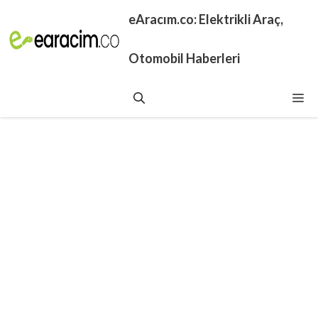
İçeriğe
eAracım.co: Elektrikli Araç,
atla
Otomobil Haberleri
Me