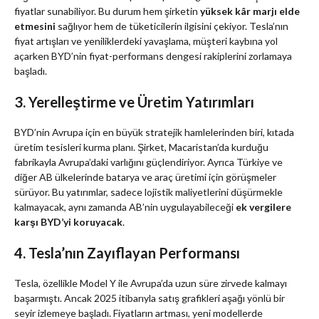
fiyatlar sunabiliyor. Bu durum hem şirketin
yüksek kâr marjı elde
etmesini
sağlıyor hem de tüketicilerin ilgisini çekiyor. Tesla’nın
fiyat artışları ve yeniliklerdeki yavaşlama, müşteri kaybına yol
açarken BYD’nin fiyat-performans dengesi rakiplerini zorlamaya
başladı.
3. Yerelleştirme ve Üretim Yatırımları
BYD’nin Avrupa için en büyük stratejik hamlelerinden biri, kıtada
üretim tesisleri kurma planı. Şirket, Macaristan’da kurduğu
fabrikayla Avrupa’daki varlığını güçlendiriyor. Ayrıca Türkiye ve
diğer AB ülkelerinde batarya ve araç üretimi için görüşmeler
sürüyor. Bu yatırımlar, sadece lojistik maliyetlerini düşürmekle
kalmayacak, aynı zamanda AB’nin uygulayabileceği
ek vergilere
karşı BYD’yi koruyacak
.
4. Tesla’nın Zayıflayan Performansı
Tesla, özellikle Model Y ile Avrupa’da uzun süre zirvede kalmayı
başarmıştı. Ancak 2025 itibarıyla satış grafikleri aşağı yönlü bir
seyir izlemeye başladı. Fiyatların artması, yeni modellerde