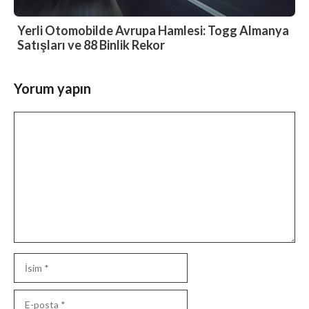
Yerli Otomobilde Avrupa Hamlesi: Togg Almanya
Satışları ve 88 Binlik Rekor
Yorum yapın
Yorum
İsim
E-