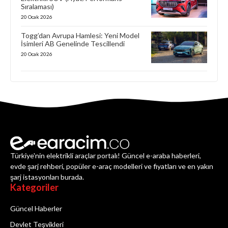
Sıralaması)
20 Ocak 2026
Togg’dan Avrupa Hamlesi: Yeni Model
İsimleri AB Genelinde Tescillendi
20 Ocak 2026
Türkiye'nin elektrikli araçlar portalı! Güncel e-araba haberleri,
evde şarj rehberi, popüler e-araç modelleri ve fiyatları ve en yakın
şarj istasyonları burada.
Kategoriler
Güncel Haberler
Devlet Teşvikleri