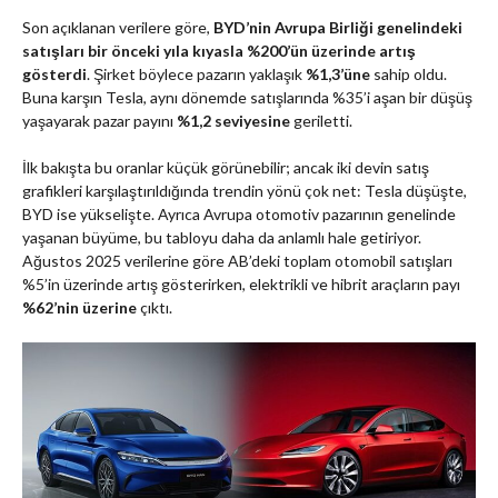
Son açıklanan verilere göre,
BYD’nin Avrupa Birliği genelindeki
satışları bir önceki yıla kıyasla %200’ün üzerinde artış
gösterdi
. Şirket böylece pazarın yaklaşık
%1,3’üne
sahip oldu.
Buna karşın Tesla, aynı dönemde satışlarında %35’i aşan bir düşüş
yaşayarak pazar payını
%1,2 seviyesine
geriletti.
İlk bakışta bu oranlar küçük görünebilir; ancak iki devin satış
grafikleri karşılaştırıldığında trendin yönü çok net: Tesla düşüşte,
BYD ise yükselişte. Ayrıca Avrupa otomotiv pazarının genelinde
yaşanan büyüme, bu tabloyu daha da anlamlı hale getiriyor.
Ağustos 2025 verilerine göre AB’deki toplam otomobil satışları
%5’in üzerinde artış gösterirken, elektrikli ve hibrit araçların payı
%62’nin üzerine
çıktı.