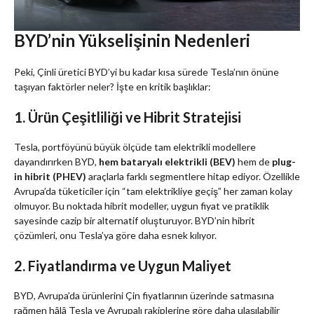
BYD’nin Yükselişinin Nedenleri
Peki, Çinli üretici BYD’yi bu kadar kısa sürede Tesla’nın önüne
taşıyan faktörler neler? İşte en kritik başlıklar:
1. Ürün Çeşitliliği ve Hibrit Stratejisi
Tesla, portföyünü büyük ölçüde tam elektrikli modellere
dayandırırken BYD,
hem bataryalı elektrikli (BEV)
hem de
plug-
in hibrit (PHEV)
araçlarla farklı segmentlere hitap ediyor. Özellikle
Avrupa’da tüketiciler için “tam elektrikliye geçiş” her zaman kolay
olmuyor. Bu noktada hibrit modeller, uygun fiyat ve pratiklik
sayesinde cazip bir alternatif oluşturuyor. BYD’nin hibrit
çözümleri, onu Tesla’ya göre daha esnek kılıyor.
2. Fiyatlandırma ve Uygun Maliyet
BYD, Avrupa’da ürünlerini Çin fiyatlarının üzerinde satmasına
rağmen hâlâ Tesla ve Avrupalı rakiplerine göre daha ulaşılabilir