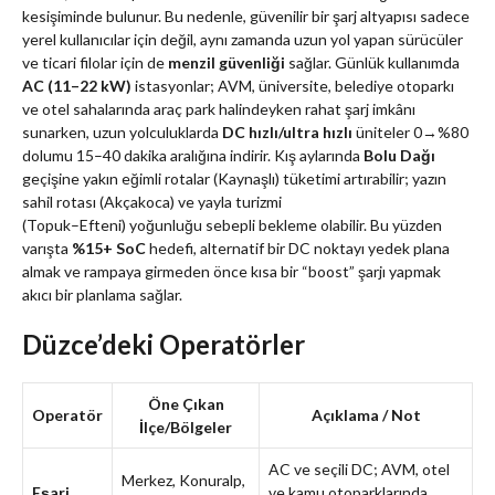
kesişiminde bulunur. Bu nedenle, güvenilir bir şarj altyapısı sadece
yerel kullanıcılar için değil, aynı zamanda uzun yol yapan sürücüler
ve ticari filolar için de
menzil güvenliği
sağlar. Günlük kullanımda
AC (11–22 kW)
istasyonlar; AVM, üniversite, belediye otoparkı
ve otel sahalarında araç park halindeyken rahat şarj imkânı
sunarken, uzun yolculuklarda
DC hızlı/ultra hızlı
üniteler 0→%80
dolumu 15–40 dakika aralığına indirir. Kış aylarında
Bolu Dağı
geçişine yakın eğimli rotalar (Kaynaşlı) tüketimi artırabilir; yazın
sahil rotası (Akçakoca) ve yayla turizmi
(Topuk–Efteni) yoğunluğu sebepli bekleme olabilir. Bu yüzden
varışta
%15+ SoC
hedefi, alternatif bir DC noktayı yedek plana
almak ve rampaya girmeden önce kısa bir “boost” şarjı yapmak
akıcı bir planlama sağlar.
Düzce’deki Operatörler
Öne Çıkan
Operatör
Açıklama / Not
İlçe/Bölgeler
AC ve seçili DC; AVM, otel
Merkez, Konuralp,
Eşarj
ve kamu otoparklarında