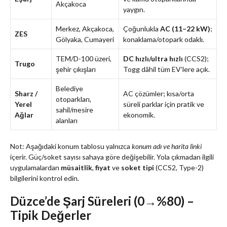
Akçakoca
yaygın.
Merkez, Akçakoca,
Çoğunlukla
AC (11–22 kW)
;
ZES
Gölyaka, Cumayeri
konaklama/otopark odaklı.
TEM/D-100 üzeri,
DC hızlı/ultra hızlı
(CCS2);
Trugo
şehir çıkışları
Togg dâhil tüm EV’lere açık.
Belediye
Sharz /
AC çözümler; kısa/orta
otoparkları,
Yerel
süreli parklar için pratik ve
sahil/mesire
Ağlar
ekonomik.
alanları
Not: Aşağıdaki konum tablosu yalnızca
konum adı ve harita linki
içerir. Güç/soket sayısı sahaya göre değişebilir. Yola çıkmadan ilgili
uygulamalardan
müsaitlik
,
fiyat
ve
soket tipi
(CCS2, Type-2)
bilgilerini kontrol edin.
Düzce’de Şarj Süreleri (0→%80) –
Tipik Değerler