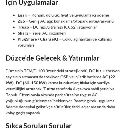
İçin Uygulamalar
Eşarj
– Konum, doluluk, fiyat ve uygulama içi ödeme
ZES
– Geniş AC ağı; konaklama/otopark entegrasyonu
Trugo
– DC hızlı/ultra hızlı (CCS2) istasyonlar
Sharz
– Yerel AC çözümleri
PlugShare / ChargeIQ
– Çoklu ağ haritası ve kullanıcı
yorumları
Düzce’de Gelecek & Yatırımlar
Düzce’nin TEM/D-100 üzerindeki stratejik rolü,
DC hızlı
istasyon
sayısının artmasını destekliyor. OSB ve lojistik hatlarda
AC (22
kW)
–
DC (60–150 kW)
karma kurulumlar; filolar için vardiya
verimliliğini artıracak. Turizm tarafında Akçakoca sahil şeridi ve
Topuk–Efteni yayla aksında park süresine uygun AC
yoğunluğunun güçlenmesi bekleniyor. Roaming/tek-uygulama
ödeme deneyimi geliştikçe sürücüler, farklı ağlar arasında daha
kolay geçiş yapacak.
Sıkça Sorulan Sorular