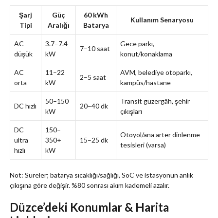
Şarj
Güç
60 kWh
Kullanım Senaryosu
Tipi
Aralığı
Batarya
AC
3.7–7.4
Gece parkı,
7–10 saat
düşük
kW
konut/konaklama
AC
11–22
AVM, belediye otoparkı,
2–5 saat
orta
kW
kampüs/hastane
50–150
Transit güzergâh, şehir
DC hızlı
20–40 dk
kW
çıkışları
DC
150–
Otoyol/ana arter dinlenme
ultra
350+
15–25 dk
tesisleri (varsa)
hızlı
kW
Not: Süreler; batarya sıcaklığı/sağlığı, SoC ve istasyonun anlık
çıkışına göre değişir. %80 sonrası akım kademeli azalır.
Düzce’deki Konumlar & Harita