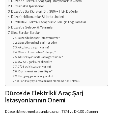
Düzce’de Elektrikli Araç Şarj İstasyonlarının Önemi
Düzce’deki Operatörler
Düzce’de Şarj Süreleri (0→%80) – Tipik Değerler
Düzce’deki Konumlar & Harita Linkleri
Düzde’deki Elektrikli Araç Sürücüleri İçin Uygulamalar
Düzce’de Gelecek & Yatırımlar
Sıkça Sorulan Sorular
Düzce’de kaç şarj istasyonu var?
Düzce’de en hızlı şarj nerede?
Akçakoca’da şarj var mı?
Düzce Üniversitesi’nde şarj?
AC istasyonlarda kablo gerekir mi?
0→%80 şarj süresi nedir?
7/24 açık istasyon var mı?
Kışın menzil neden düşer?
Hangi uygulamalar gerekli?
Sahil ve yayla rotalarında planlama nasıl olmalı?
Düzce’de Elektrikli Araç Şarj
İstasyonlarının Önemi
Düzce, iki metropol arasında uzanan TEM ve D-100 ağlarının