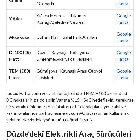
Çilimli
Otoparkı
Harita
Yığılca Merkez – Hükümet
Google
Yığılca
Konağı/Belediye Çevresi
Harita
Google
Akçakoca
Çuhallı Plajı – Sahil Park Alanları
Harita
D-100 (E5)
Düzce–Kaynaşlı–Bolu yönü
Google
Hattı
Dinlenme/Akaryakıt Tesisleri
Harita
TEM (E80)
Gümüşova–Kaynaşlı Arası Otoyol
Google
Hattı
Tesisleri
Harita
İpucu:
Hafta sonu ve tatil dönüşlerinde TEM/D-100 üzerindeki
DC noktalar hızla dolabilir. Varışta %15+ SoC hedefleyin, gerekirse
bir sonraki dinlenme tesisini alternatif olarak planlayın. Sahil ve
yayla rotalarında park süresine uygun AC istasyonları kullanarak
şehir merkezindeki yoğunluğu dağıtabilirsiniz.
Düzde’deki Elektrikli Araç Sürücüleri