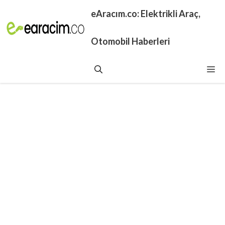
İçeriğe
eAracım.co: Elektrikli Araç,
atla
Otomobil Haberleri
Me