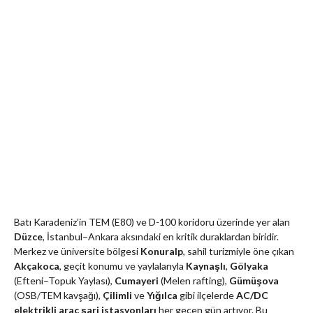
Batı Karadeniz’in TEM (E80) ve D-100 koridoru üzerinde yer alan
Düzce
, İstanbul–Ankara aksındaki en kritik duraklardan biridir.
Merkez ve üniversite bölgesi
Konuralp
, sahil turizmiyle öne çıkan
Akçakoca
, geçit konumu ve yaylalarıyla
Kaynaşlı
,
Gölyaka
(Efteni–Topuk Yaylası),
Cumayeri
(Melen rafting),
Gümüşova
(OSB/TEM kavşağı),
Çilimli
ve
Yığılca
gibi ilçelerde
AC/DC
elektrikli araç şarj istasyonları
her geçen gün artıyor. Bu