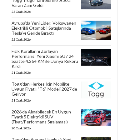
Togg Trugo Tarifelerine %30’a
Varan Zam Geldi
23 Ocak 2026
Avrupa’da Yeni Lider: Volkswagen
Elektrikli Otomobil Satışlarında
Tesla’yı Geride Bıraktı
22 Ocak 2026
Fizik Kurallarını Zorlayan
Performans: Yeni Xiaomi SU7 24
Saatte 4.264 KM ile Dünya Rekoru
Kırdı
21 Ocak 2026
Togg’dan Herkes İçin Mobilite:
Uygun Fiyatlı “T6” Modeli 2027’de
Geliyor
21 Ocak 2026
2026’da Alınabilecek En Uygun
Fiyatlı 5 Elektrikli SUV
(Fiyat/Performans Sıralaması)
20 Ocak 2026
Togg’dan Avrupa Hamlesi: Yeni