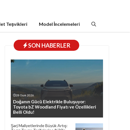
et Teşvikleri
Model İncelemeleri
SON HABERLER
28 Ocak 2026
Doğanın Gücü Elektrikle Buluşuyor:
Toyota bZ Woodland Fiyatı ve Özellikleri
Belli Oldu!
Şarj Maliyetlerinde Büyük Artış: