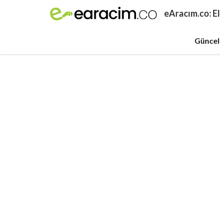
İçeriğe
eAracım.co: El
atla
Güncel