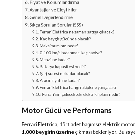
Fiyat ve Konumlandırma
Avantajlar ve Eleştiriler
Genel Değerlendirme
Sıkça Sorulan Sorular (SSS)
Ferrari Elettrica ne zaman satışa çıkacak?
Kaç beygir gücünde olacak?
Maksimum hızı nedir?
0-100 km/s hızlanması kaç saniye?
Menzil ne kadar?
Batarya kapasitesi nedir?
Şarj süresi ne kadar olacak?
Aracın fiyatı ne kadar?
Ferrari Elettrica hangi rakiplerle yarışacak?
Ferrari’nin gelecekteki elektrikli planı nedir?
Motor Gücü ve Performans
Ferrari Elettrica, dört adet bağımsız elektrik moto
1.000 beygirin üzerine
çıkması bekleniyor. Bu say