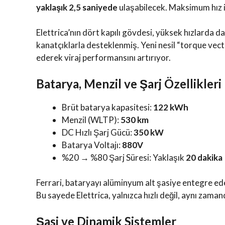
yaklaşık 2,5 saniyede
ulaşabilecek. Maksimum hız 
Elettrica’nın dört kapılı gövdesi, yüksek hızlarda
kanatçıklarla desteklenmiş. Yeni nesil “torque vect
ederek viraj performansını artırıyor.
Batarya, Menzil ve Şarj Özellikleri
Brüt batarya kapasitesi:
122 kWh
Menzil (WLTP):
530 km
DC Hızlı Şarj Gücü:
350 kW
Batarya Voltajı:
880V
%20 → %80 Şarj Süresi: Yaklaşık
20 dakika
Ferrari, bataryayı alüminyum alt şasiye entegre ed
Bu sayede Elettrica, yalnızca hızlı değil, aynı zama
Şasi ve Dinamik Sistemler