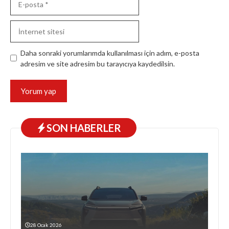
posta
İnternet
sitesi
Daha sonraki yorumlarımda kullanılması için adım, e-posta
adresim ve site adresim bu tarayıcıya kaydedilsin.
SON HABERLER
28 Ocak 2026