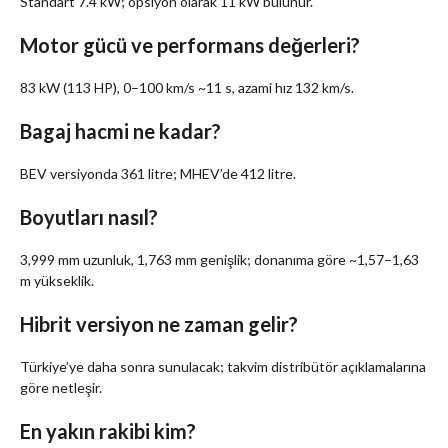
Standart 7.4 kW; opsiyon olarak 11 kW bulunur.
Motor gücü ve performans değerleri?
83 kW (113 HP), 0–100 km/s ~11 s, azami hız 132 km/s.
Bagaj hacmi ne kadar?
BEV versiyonda 361 litre; MHEV’de 412 litre.
Boyutları nasıl?
3,999 mm uzunluk, 1,763 mm genişlik; donanıma göre ~1,57–1,63
m yükseklik.
Hibrit versiyon ne zaman gelir?
Türkiye’ye daha sonra sunulacak; takvim distribütör açıklamalarına
göre netleşir.
En yakın rakibi kim?