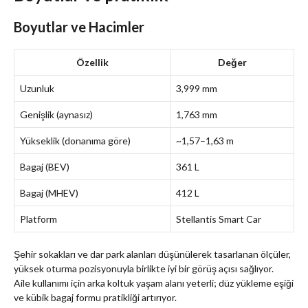
Boyutlar ve Hacimler
Özellik
Değer
Uzunluk
3,999 mm
Genişlik (aynasız)
1,763 mm
Yükseklik (donanıma göre)
~1,57–1,63 m
Bagaj (BEV)
361 L
Bagaj (MHEV)
412 L
Platform
Stellantis Smart Car
Şehir sokakları ve dar park alanları düşünülerek tasarlanan ölçüler,
yüksek oturma pozisyonuyla birlikte iyi bir görüş açısı sağlıyor.
Aile kullanımı için arka koltuk yaşam alanı yeterli; düz yükleme eşiği
ve kübik bagaj formu pratikliği artırıyor.