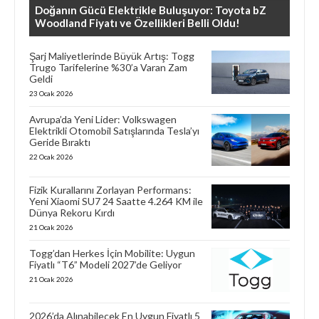
Doğanın Gücü Elektrikle Buluşuyor: Toyota bZ
Woodland Fiyatı ve Özellikleri Belli Oldu!
Şarj Maliyetlerinde Büyük Artış: Togg
Trugo Tarifelerine %30’a Varan Zam
Geldi
23 Ocak 2026
Avrupa’da Yeni Lider: Volkswagen
Elektrikli Otomobil Satışlarında Tesla’yı
Geride Bıraktı
22 Ocak 2026
Fizik Kurallarını Zorlayan Performans:
Yeni Xiaomi SU7 24 Saatte 4.264 KM ile
Dünya Rekoru Kırdı
21 Ocak 2026
Togg’dan Herkes İçin Mobilite: Uygun
Fiyatlı “T6” Modeli 2027’de Geliyor
21 Ocak 2026
2026’da Alınabilecek En Uygun Fiyatlı 5