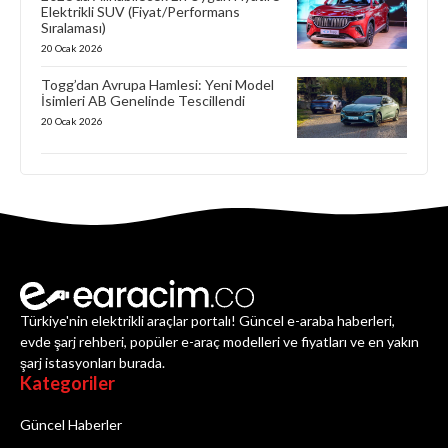
Elektrikli SUV (Fiyat/Performans
Sıralaması)
20 Ocak 2026
Togg’dan Avrupa Hamlesi: Yeni Model
İsimleri AB Genelinde Tescillendi
20 Ocak 2026
Türkiye'nin elektrikli araçlar portalı! Güncel e-araba haberleri,
evde şarj rehberi, popüler e-araç modelleri ve fiyatları ve en yakın
şarj istasyonları burada.
Kategoriler
Güncel Haberler