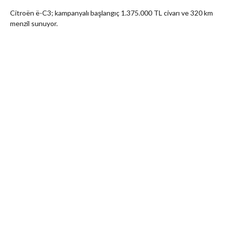
Citroën ë-C3; kampanyalı başlangıç 1.375.000 TL civarı ve 320 km
menzil sunuyor.