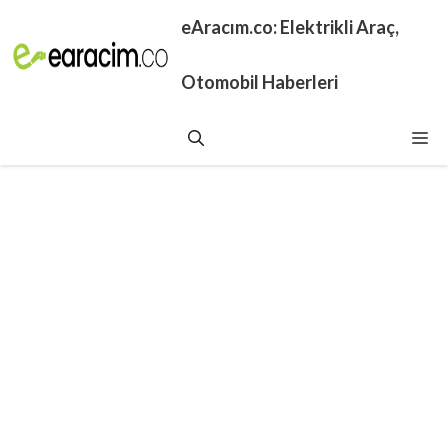
İçeriğe
eAracım.co: Elektrikli Araç,
atla
Otomobil Haberleri
Me