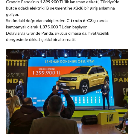
Grande Panda’nın
1.399.900 TL
’lik lansman etiketi, Türkiye’de
bütçe odaklı elektrikli B segmentine güçlü bir giriş anlamına
geliyor.
Sınıfındaki doğrudan rakiplerden
Citroën ë-C3
şu anda
kampanyalı olarak
1.375.000 TL
’den başlıyor.
Dolayısıyla Grande Panda,
en ucuz
olmasa da, fiyat/özellik
dengesinde dikkat çekici bir alternatif.