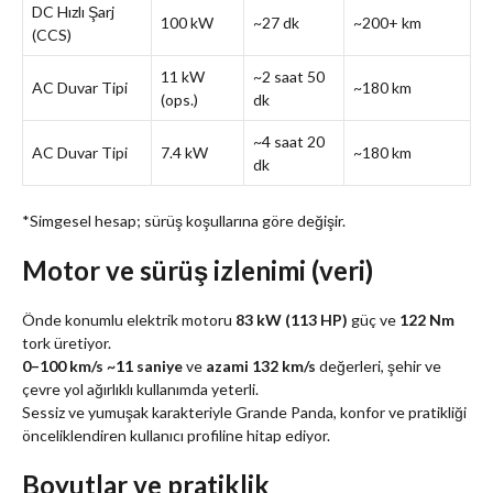
DC Hızlı Şarj
100 kW
~27 dk
~200+ km
(CCS)
11 kW
~2 saat 50
AC Duvar Tipi
~180 km
(ops.)
dk
~4 saat 20
AC Duvar Tipi
7.4 kW
~180 km
dk
*Simgesel hesap; sürüş koşullarına göre değişir.
Motor ve sürüş izlenimi (veri)
Önde konumlu elektrik motoru
83 kW (113 HP)
güç ve
122 Nm
tork üretiyor.
0–100 km/s ~11 saniye
ve
azami 132 km/s
değerleri, şehir ve
çevre yol ağırlıklı kullanımda yeterli.
Sessiz ve yumuşak karakteriyle Grande Panda, konfor ve pratikliği
önceliklendiren kullanıcı profiline hitap ediyor.
Boyutlar ve pratiklik