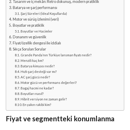
Tasarım ve iç mekân: Retro dokunuş, modern pratiklik
Batarya ve şarj performansı
Şarj Süreleri (İdeal Koşullarda)
Motor ve sürüş izlenimi (veri)
Boyutlar ve pratiklik
Boyutlar ve Hacimler
Donanım ve güvenlik
Fiyat/özellik dengesi ile iddialı
Sıkça Sorulan Sorular
Grande Panda’nın Türkiye lansman fiyatı nedir?
Menzili kaç km?
Batarya kimyası nedir?
Hızlı şarj desteği var mı?
AC şarj gücü nedir?
Motor gücü ve performans değerleri?
Bagaj hacmi ne kadar?
Boyutları nasıl?
Hibrit versiyon ne zaman gelir?
En yakın rakibi kim?
Fiyat ve segmentteki konumlanma