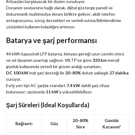
ihtiyaçları karşılayacak bir düzen sunuluyor.
Donanım seviyesine bağlı olarak, dijital gösterge paneli ve
dokunmatik multimedya ekranı birlikte geliyor; akıllı telefon
entegrasyonu, sürüş destekleri ve verimli ısıtma/iklimlendirme
çözümleri kullanım kolaylığını artırıyor.
Batarya ve şarj performansı
44 kWh kapasiteli LFP batarya, kimyası gereği uzun çevrim ömrü
ve ısıl dayanım avantajı sağlıyor. WLTP’ye göre
320 km
menzil
günlük kullanımda yeterli bir güven aralığı sunarken,
DC 100 kW
hızlı şarj desteği ile
20–80%
dolum yaklaşık
27 dakika
sürüyor.
Ev/iş yeri tipi AC şarjda standart
7.4 kW
dahili şarj cihazı
bulunuyor; opsiyonla
11 kW
’a yükseltilebiliyor.
Şarj Süreleri (İdeal Koşullarda)
20–80%
Günlük
Bağlantı
Güç
Süre
Kazanım*