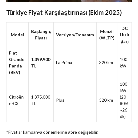
Türkiye Fiyat Karşılaştırması (Ekim 2025)
DC
Başlangıç
Menzil
Model
Versiyon/Donanım
Hızlı
Fiyatı
(WLTP)
Şarj
Fiat
Grande
1.399.900
100
La Prima
320 km
Panda
TL
kW
(BEV)
100
kW
Citroën
1.375.000
(20–
Plus
320 km
ë-C3
TL
80%
~26
dk)
*Fiyatlar kampanya dönemlerine göre değişebilir.