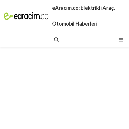
İçeriğe
eAracım.co: Elektrikli Araç,
atla
Otomobil Haberleri
Me