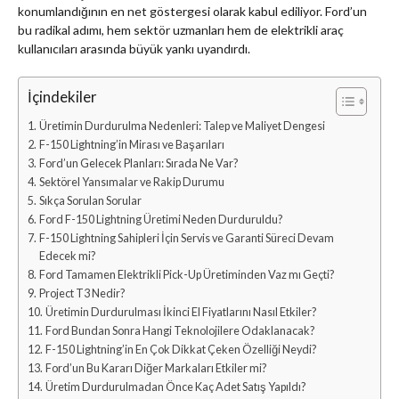
konumlandığının en net göstergesi olarak kabul ediliyor. Ford’un
bu radikal adımı, hem sektör uzmanları hem de elektrikli araç
kullanıcıları arasında büyük yankı uyandırdı.
İçindekiler
Üretimin Durdurulma Nedenleri: Talep ve Maliyet Dengesi
F-150 Lightning’in Mirası ve Başarıları
Ford’un Gelecek Planları: Sırada Ne Var?
Sektörel Yansımalar ve Rakip Durumu
Sıkça Sorulan Sorular
Ford F-150 Lightning Üretimi Neden Durduruldu?
F-150 Lightning Sahipleri İçin Servis ve Garanti Süreci Devam
Edecek mi?
Ford Tamamen Elektrikli Pick-Up Üretiminden Vaz mı Geçti?
Project T3 Nedir?
Üretimin Durdurulması İkinci El Fiyatlarını Nasıl Etkiler?
Ford Bundan Sonra Hangi Teknolojilere Odaklanacak?
F-150 Lightning’in En Çok Dikkat Çeken Özelliği Neydi?
Ford’un Bu Kararı Diğer Markaları Etkiler mi?
Üretim Durdurulmadan Önce Kaç Adet Satış Yapıldı?