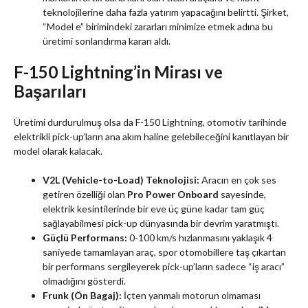
teknolojilerine daha fazla yatırım yapacağını belirtti. Şirket,
“Model e” birimindeki zararları minimize etmek adına bu
üretimi sonlandırma kararı aldı.
F-150 Lightning’in Mirası ve
Başarıları
Üretimi durdurulmuş olsa da F-150 Lightning, otomotiv tarihinde
elektrikli pick-up’ların ana akım haline gelebileceğini kanıtlayan bir
model olarak kalacak.
V2L (Vehicle-to-Load) Teknolojisi:
Aracın en çok ses
getiren özelliği olan
Pro Power Onboard
sayesinde,
elektrik kesintilerinde bir eve üç güne kadar tam güç
sağlayabilmesi pick-up dünyasında bir devrim yaratmıştı.
Güçlü Performans:
0-100 km/s hızlanmasını yaklaşık 4
saniyede tamamlayan araç, spor otomobillere taş çıkartan
bir performans sergileyerek pick-up’ların sadece “iş aracı”
olmadığını gösterdi.
Frunk (Ön Bagaj):
İçten yanmalı motorun olmaması