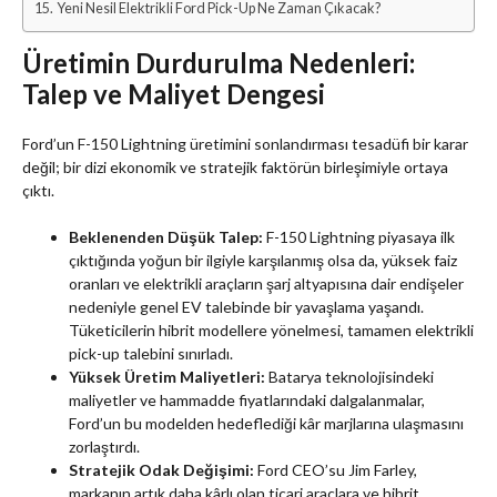
Yeni Nesil Elektrikli Ford Pick-Up Ne Zaman Çıkacak?
Üretimin Durdurulma Nedenleri:
Talep ve Maliyet Dengesi
Ford’un F-150 Lightning üretimini sonlandırması tesadüfi bir karar
değil; bir dizi ekonomik ve stratejik faktörün birleşimiyle ortaya
çıktı.
Beklenenden Düşük Talep:
F-150 Lightning piyasaya ilk
çıktığında yoğun bir ilgiyle karşılanmış olsa da, yüksek faiz
oranları ve elektrikli araçların şarj altyapısına dair endişeler
nedeniyle genel EV talebinde bir yavaşlama yaşandı.
Tüketicilerin hibrit modellere yönelmesi, tamamen elektrikli
pick-up talebini sınırladı.
Yüksek Üretim Maliyetleri:
Batarya teknolojisindeki
maliyetler ve hammadde fiyatlarındaki dalgalanmalar,
Ford’un bu modelden hedeflediği kâr marjlarına ulaşmasını
zorlaştırdı.
Stratejik Odak Değişimi:
Ford CEO’su Jim Farley,
markanın artık daha kârlı olan ticari araçlara ve hibrit