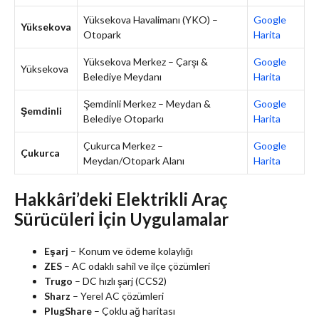
Yüksekova Havalimanı (YKO) –
Google
Yüksekova
Otopark
Harita
Yüksekova Merkez – Çarşı &
Google
Yüksekova
Belediye Meydanı
Harita
Şemdinli Merkez – Meydan &
Google
Şemdinli
Belediye Otoparkı
Harita
Çukurca Merkez –
Google
Çukurca
Meydan/Otopark Alanı
Harita
Hakkâri’deki Elektrikli Araç
Sürücüleri İçin Uygulamalar
Eşarj
– Konum ve ödeme kolaylığı
ZES
– AC odaklı sahil ve ilçe çözümleri
Trugo
– DC hızlı şarj (CCS2)
Sharz
– Yerel AC çözümleri
PlugShare
– Çoklu ağ haritası