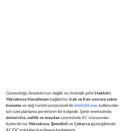
Güneydoğu Anadolu’nun dağlık ve stratejik şehri
Hakkâri
,
Yüksekova Havalimanı
bağlantısı,
Irak ve İran sınırına yakın
konumu
ve dağ turizmi potansiyeli ile
elektrikli araç
kullanıcıları
için
özel planlama gerektiren bir bölgedir. Şehir merkezinde,
üniversite, valilik ve meydan
çevresinde AC istasyonlar;
ilçelerde ise
Yüksekova
,
Şemdinli
ve
Çukurca
güzergâhında
AC/DC noktaları kurulmaya başlamıştır.