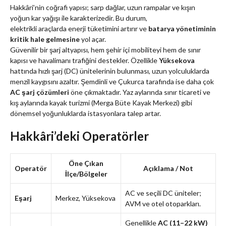
Hakkâri’nin coğrafi yapısı; sarp dağlar, uzun rampalar ve kışın
yoğun kar yağışı ile karakterizedir. Bu durum,
elektrikli araçlarda enerji tüketimini artırır ve
batarya yönetiminin
kritik hale gelmesine
yol açar.
Güvenilir bir şarj altyapısı, hem şehir içi mobiliteyi hem de sınır
kapısı ve havalimanı trafiğini destekler. Özellikle
Yüksekova
hattında hızlı şarj (DC) ünitelerinin bulunması, uzun yolculuklarda
menzil kaygısını azaltır. Şemdinli ve Çukurca tarafında ise daha çok
AC şarj çözümleri
öne çıkmaktadır. Yaz aylarında sınır ticareti ve
kış aylarında kayak turizmi (Merga Büte Kayak Merkezi) gibi
dönemsel yoğunluklarda istasyonlara talep artar.
Hakkâri’deki Operatörler
Öne Çıkan
Operatör
Açıklama / Not
İlçe/Bölgeler
AC ve seçili DC üniteler;
Eşarj
Merkez, Yüksekova
AVM ve otel otoparkları.
Genellikle
AC (11–22 kW)