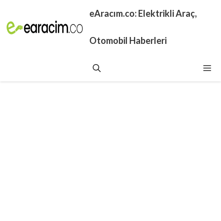
İçeriğe
eAracım.co: Elektrikli Araç,
atla
Otomobil Haberleri
Me