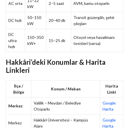
11–22
AC orta
2–5 saat
AVM, kamu otoparkı
kW
50–150
Transit güzergâh, şehir
DC hızlı
20–40 dk
kW
çıkışları
DC
150–350
Otoyol veya havalimanı
ultra
15–25 dk
kW+
tesisleri (varsa)
hızlı
Hakkâri’deki Konumlar & Harita
Linkleri
İlçe /
Harita
Konum / Mekan
Bölge
Linki
Valilik – Meydan / Belediye
Google
Merkez
Otoparkı
Harita
Hakkâri Üniversitesi – Kampüs
Google
Merkez
Alanı
Harita