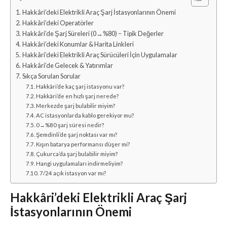
Hakkâri’deki Elektrikli Araç Şarj İstasyonlarının Önemi
Hakkâri’deki Operatörler
Hakkâri’de Şarj Süreleri (0→%80) – Tipik Değerler
Hakkâri’deki Konumlar & Harita Linkleri
Hakkâri’deki Elektrikli Araç Sürücüleri İçin Uygulamalar
Hakkâri’de Gelecek & Yatırımlar
Sıkça Sorulan Sorular
Hakkâri’de kaç şarj istasyonu var?
Hakkâri’de en hızlı şarj nerede?
Merkezde şarj bulabilir miyim?
AC istasyonlarda kablo gerekiyor mu?
0→%80 şarj süresi nedir?
Şemdinli’de şarj noktası var mı?
Kışın batarya performansı düşer mi?
Çukurca’da şarj bulabilir miyim?
Hangi uygulamaları indirmeliyim?
7/24 açık istasyon var mı?
Hakkâri’deki Elektrikli Araç Şarj
İstasyonlarının Önemi