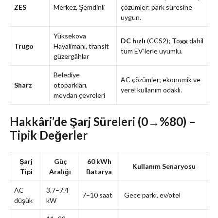
ZES
Merkez, Şemdinli
çözümler; park süresine
uygun.
Yüksekova
DC hızlı
(CCS2); Togg dahil
Trugo
Havalimanı, transit
tüm EV’lerle uyumlu.
güzergâhlar
Belediye
AC çözümler; ekonomik ve
Sharz
otoparkları,
yerel kullanım odaklı.
meydan çevreleri
Hakkâri’de Şarj Süreleri (0→%80) –
Tipik Değerler
Şarj
Güç
60 kWh
Kullanım Senaryosu
Tipi
Aralığı
Batarya
AC
3.7–7.4
7–10 saat
Gece parkı, ev/otel
düşük
kW