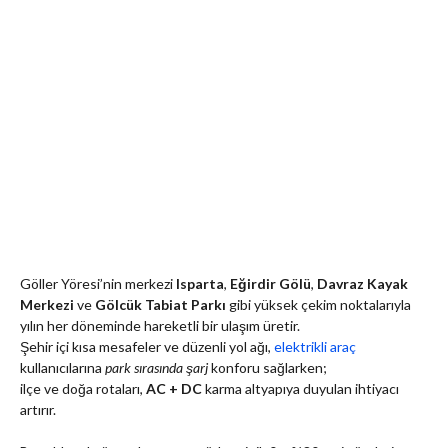
Göller Yöresi’nin merkezi
Isparta
,
Eğirdir Gölü
,
Davraz Kayak
Merkezi
ve
Gölcük Tabiat Parkı
gibi yüksek çekim noktalarıyla
yılın her döneminde hareketli bir ulaşım üretir.
Şehir içi kısa mesafeler ve düzenli yol ağı,
elektrikli araç
kullanıcılarına
park sırasında şarj
konforu sağlarken;
ilçe ve doğa rotaları,
AC + DC
karma altyapıya duyulan ihtiyacı
artırır.