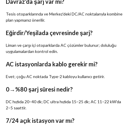
Davraz’da şarj var mı?
Tesis otoparklarında ve Merkez’deki DC/AC noktalarıyla kombine
plan yapmanız önerilir.
Eğirdir/Yeşilada çevresinde şarj?
Liman ve çarşı içi otoparklarda AC çözümler bulunur; doluluğu
uygulamalardan kontrol edin.
AC istasyonlarda kablo gerekir mi?
Evet; çoğu AC noktada Type-2 kabloyu kullanıcı getirir.
0→%80 şarj süresi nedir?
DC hızlıda 20–40 dk; DC ultra hızlıda 15–25 dk; AC 11–22 kW’da
2–5 saattir.
7/24 açık istasyon var mı?