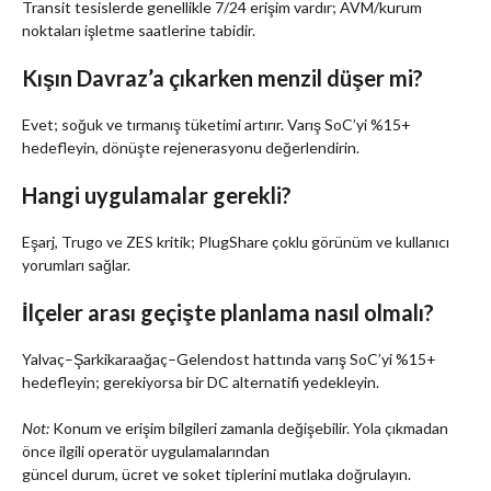
Transit tesislerde genellikle 7/24 erişim vardır; AVM/kurum
noktaları işletme saatlerine tabidir.
Kışın Davraz’a çıkarken menzil düşer mi?
Evet; soğuk ve tırmanış tüketimi artırır. Varış SoC’yi %15+
hedefleyin, dönüşte rejenerasyonu değerlendirin.
Hangi uygulamalar gerekli?
Eşarj, Trugo ve ZES kritik; PlugShare çoklu görünüm ve kullanıcı
yorumları sağlar.
İlçeler arası geçişte planlama nasıl olmalı?
Yalvaç–Şarkikaraağaç–Gelendost hattında varış SoC’yi %15+
hedefleyin; gerekiyorsa bir DC alternatifi yedekleyin.
Not:
Konum ve erişim bilgileri zamanla değişebilir. Yola çıkmadan
önce ilgili operatör uygulamalarından
güncel durum, ücret ve soket tiplerini mutlaka doğrulayın.