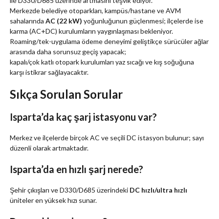
ile D330/D685 üzerinde artmasını teşvik ediyor.
Merkezde belediye otoparkları, kampüs/hastane ve AVM
sahalarında
AC (22 kW)
yoğunluğunun güçlenmesi; ilçelerde ise
karma (AC+DC) kurulumların yaygınlaşması bekleniyor.
Roaming/tek-uygulama ödeme deneyimi geliştikçe sürücüler ağlar
arasında daha sorunsuz geçiş yapacak;
kapalı/çok katlı otopark kurulumları yaz sıcağı ve kış soğuğuna
karşı istikrar sağlayacaktır.
Sıkça Sorulan Sorular
Isparta’da kaç şarj istasyonu var?
Merkez ve ilçelerde birçok AC ve seçili DC istasyon bulunur; sayı
düzenli olarak artmaktadır.
Isparta’da en hızlı şarj nerede?
Şehir çıkışları ve D330/D685 üzerindeki
DC hızlı/ultra hızlı
üniteler en yüksek hızı sunar.