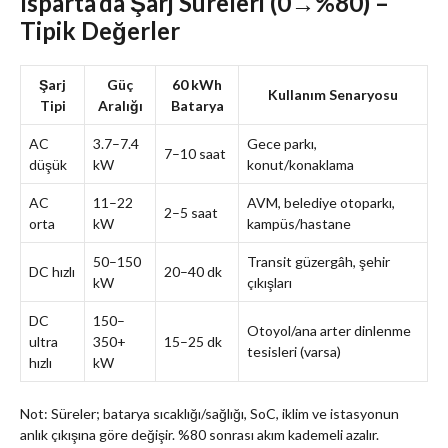
Isparta’da Şarj Süreleri (0→%80) –
Tipik Değerler
Şarj
Güç
60 kWh
Kullanım Senaryosu
Tipi
Aralığı
Batarya
AC
3.7–7.4
Gece parkı,
7–10 saat
düşük
kW
konut/konaklama
AC
11–22
AVM, belediye otoparkı,
2–5 saat
orta
kW
kampüs/hastane
50–150
Transit güzergâh, şehir
DC hızlı
20–40 dk
kW
çıkışları
DC
150–
Otoyol/ana arter dinlenme
ultra
350+
15–25 dk
tesisleri (varsa)
hızlı
kW
Not: Süreler; batarya sıcaklığı/sağlığı, SoC, iklim ve istasyonun
anlık çıkışına göre değişir. %80 sonrası akım kademeli azalır.