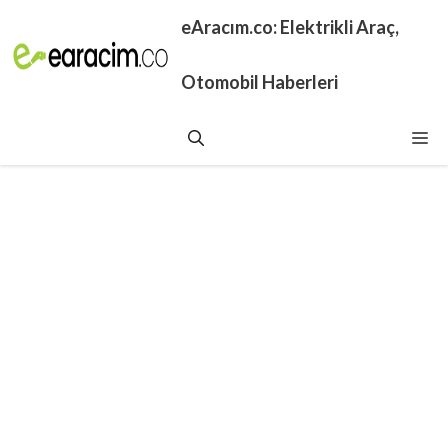
İçeriğe
eAracım.co: Elektrikli Araç,
atla
Otomobil Haberleri
Me