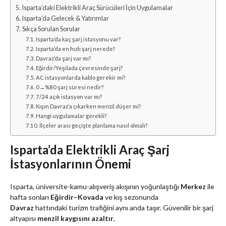
Isparta’daki Elektrikli Araç Sürücüleri İçin Uygulamalar
Isparta’da Gelecek & Yatırımlar
Sıkça Sorulan Sorular
Isparta’da kaç şarj istasyonu var?
Isparta’da en hızlı şarj nerede?
Davraz’da şarj var mı?
Eğirdir/Yeşilada çevresinde şarj?
AC istasyonlarda kablo gerekir mi?
0→%80 şarj süresi nedir?
7/24 açık istasyon var mı?
Kışın Davraz’a çıkarken menzil düşer mi?
Hangi uygulamalar gerekli?
İlçeler arası geçişte planlama nasıl olmalı?
Isparta’da Elektrikli Araç Şarj
İstasyonlarının Önemi
Isparta, üniversite-kamu-alışveriş akışının yoğunlaştığı
Merkez
ile
hafta sonları
Eğirdir–Kovada
ve kış sezonunda
Davraz
hattındaki turizm trafiğini aynı anda taşır. Güvenilir bir şarj
altyapısı
menzil kaygısını azaltır
,