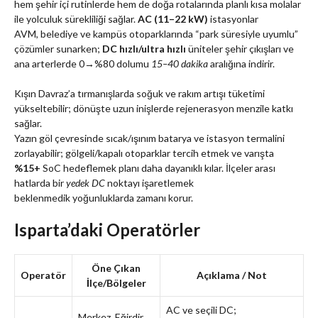
hem şehir içi rutinlerde hem de doğa rotalarında planlı kısa molalar
ile yolculuk sürekliliği sağlar.
AC (11–22 kW)
istasyonlar
AVM, belediye ve kampüs otoparklarında “park süresiyle uyumlu”
çözümler sunarken;
DC hızlı/ultra hızlı
üniteler şehir çıkışları ve
ana arterlerde 0→%80 dolumu
15–40 dakika
aralığına indirir.
Kışın Davraz’a tırmanışlarda soğuk ve rakım artışı tüketimi
yükseltebilir; dönüşte uzun inişlerde rejenerasyon menzile katkı
sağlar.
Yazın göl çevresinde sıcak/ışınım batarya ve istasyon termalini
zorlayabilir; gölgeli/kapalı otoparklar tercih etmek ve varışta
%15+
SoC hedeflemek planı daha dayanıklı kılar. İlçeler arası
hatlarda bir
yedek DC
noktayı işaretlemek
beklenmedik yoğunluklarda zamanı korur.
Isparta’daki Operatörler
Öne Çıkan
Operatör
Açıklama / Not
İlçe/Bölgeler
AC ve seçili DC;
Merkez, Eğirdir,