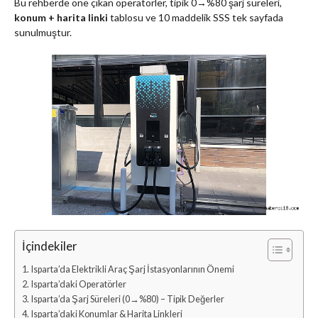
Bu rehberde öne çıkan operatörler, tipik 0→%80 şarj süreleri,
konum + harita linki
tablosu ve 10 maddelik SSS tek sayfada
sunulmuştur.
İçindekiler
Isparta’da Elektrikli Araç Şarj İstasyonlarının Önemi
Isparta’daki Operatörler
Isparta’da Şarj Süreleri (0→%80) – Tipik Değerler
Isparta’daki Konumlar & Harita Linkleri