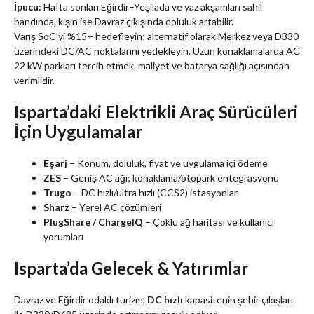
İpucu:
Hafta sonları Eğirdir–Yeşilada ve yaz akşamları sahil
bandında, kışın ise Davraz çıkışında doluluk artabilir.
Varış SoC’yi %15+ hedefleyin; alternatif olarak Merkez veya D330
üzerindeki DC/AC noktalarını yedekleyin. Uzun konaklamalarda AC
22 kW parkları tercih etmek, maliyet ve batarya sağlığı açısından
verimlidir.
Isparta’daki Elektrikli Araç Sürücüleri
İçin Uygulamalar
Eşarj
– Konum, doluluk, fiyat ve uygulama içi ödeme
ZES
– Geniş AC ağı; konaklama/otopark entegrasyonu
Trugo
– DC hızlı/ultra hızlı (CCS2) istasyonlar
Sharz
– Yerel AC çözümleri
PlugShare / ChargeIQ
– Çoklu ağ haritası ve kullanıcı
yorumları
Isparta’da Gelecek & Yatırımlar
Davraz ve Eğirdir odaklı turizm,
DC hızlı
kapasitenin şehir çıkışları