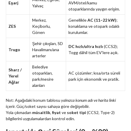
Eşarj
AVM/otel/kamu
Yalvaç
otoparklarında yaygın erişim.
Merkez,
Genellikle
AC (11–22 kW)
;
ZES
Keçiborlu,
konaklama ve otopark odaklı
Gönen
kurulumlar.
Şehir çıkışları, SD
DC hızlı/ultra hızlı
(CCS2);
Trugo
Havalimanı/ana
Togg dâhil tüm EV’lere açık.
arterler
Belediye
Sharz /
otoparkları,
AC çözümler; kısa/orta süreli
Yerel
park/mesire
park için ekonomik ve pratik.
Ağlar
alanları
Not: Aşağıdaki konum tablosu
yalnızca konum adı ve harita linki
içerir. Güç/soket sayısı sahaya göre değişebilir.
Yola çıkmadan
müsaitlik
,
fiyat
ve
soket tipi
(CCS2, Type-2)
bilgilerini uygulamalardan kontrol edin.