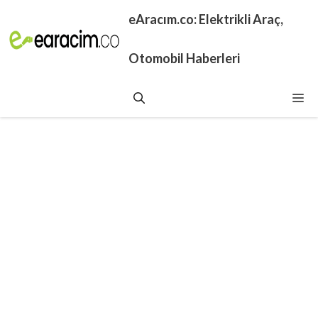
İçeriğe
eAracım.co: Elektrikli Araç,
atla
Otomobil Haberleri
Me