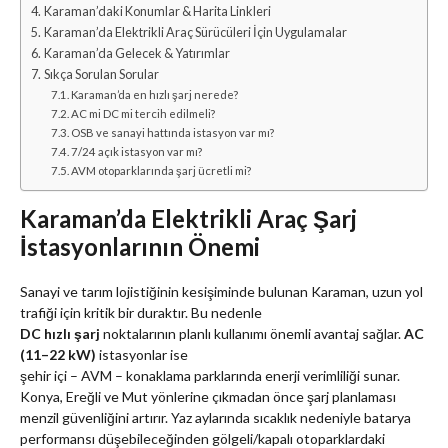
Karaman’daki Konumlar & Harita Linkleri
Karaman’da Elektrikli Araç Sürücüleri İçin Uygulamalar
Karaman’da Gelecek & Yatırımlar
Sıkça Sorulan Sorular
Karaman’da en hızlı şarj nerede?
AC mi DC mi tercih edilmeli?
OSB ve sanayi hattında istasyon var mı?
7/24 açık istasyon var mı?
AVM otoparklarında şarj ücretli mi?
Karaman’da Elektrikli Araç Şarj
İstasyonlarının Önemi
Sanayi ve tarım lojistiğinin kesişiminde bulunan Karaman, uzun yol
trafiği için kritik bir duraktır. Bu nedenle
DC hızlı şarj
noktalarının planlı kullanımı önemli avantaj sağlar.
AC
(11–22 kW)
istasyonlar ise
şehir içi – AVM – konaklama parklarında enerji verimliliği sunar.
Konya, Ereğli ve Mut yönlerine çıkmadan önce şarj planlaması
menzil güvenliğini artırır. Yaz aylarında sıcaklık nedeniyle batarya
performansı düşebileceğinden gölgeli/kapalı otoparklardaki