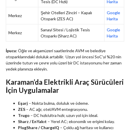
Tesis (DC Hızlı)
Harita
Şehir Otelleri Zinciri – Kapalı
Google
Merkez
Otopark (ZES AC)
Harita
Sanayi Sitesi / Lojistik Tesis
Google
Merkez
Otoparkı (Sharz AC)
Harita
İpucu:
Öğle ve akşamüzeri saatlerinde AVM ve belediye
otoparklarındaki doluluk artabilir. Uzun yol öncesi SoC’yi %20 nin
üzerinde tutun ve çevre yolu üzeri bir DC istasyonunu her zaman
yedek planınıza ekleyin.
Karaman’da Elektrikli Araç Sürücüleri
İçin Uygulamalar
Eşarj
– Nokta bulma, doluluk ve ödeme.
ZES
– AC ağı; otel/AVM entegrasyonu.
Trugo
– DC hızlı/ultra hızlı; uzun yol için ideal.
Sharz / EnYakıt
– Yerel AC; ekonomik ve erişimi kolay.
PlugShare / ChargeIQ
– Çoklu ağ haritası ve kullanıcı