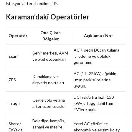
istasyonlar tercih edilmelidir.
Karaman’daki Operatörler
Öne Çıkan
Operatör
Açıklama / Not
Bölgeler
AC + seçili DC; uygulama
Şehir merkezi, AVM
Eşarj
içi ödeme ve doluluk
ve otel otoparkları
görünümü.
AC (11–22 kW) ağırlıklı;
Konaklama ve
ZES
uzun park sürelerine
alışveriş noktaları
uygun.
DC hızlı/ultra hızlı (150
Çevre yolu ve ana
Trugo
kW+); Togg dahil tüm
arter üzeri tesisler
EV’lere açık.
Belediye, kampüs,
Sharz /
Yerel AC çözümler;
sanayi ve mesire
EnYakıt
ekonomik ve erişimi kolay.