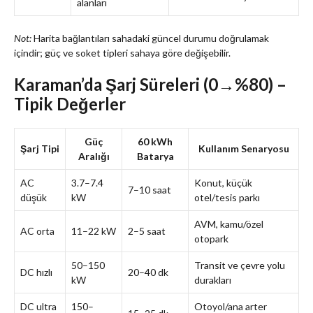
alanları
Not:
Harita bağlantıları sahadaki güncel durumu doğrulamak
içindir; güç ve soket tipleri sahaya göre değişebilir.
Karaman’da Şarj Süreleri (0→%80) –
Tipik Değerler
Güç
60 kWh
Şarj Tipi
Kullanım Senaryosu
Aralığı
Batarya
AC
3.7–7.4
Konut, küçük
7–10 saat
düşük
kW
otel/tesis parkı
AVM, kamu/özel
AC orta
11–22 kW
2–5 saat
otopark
50–150
Transit ve çevre yolu
DC hızlı
20–40 dk
kW
durakları
DC ultra
150–
Otoyol/ana arter