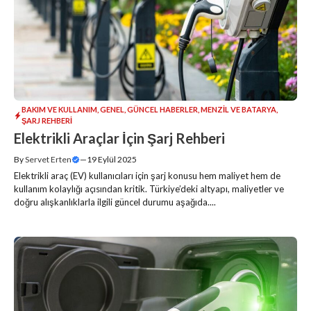
BAKIM VE KULLANIM
,
GENEL
,
GÜNCEL HABERLER
,
MENZIL VE BATARYA
,
ŞARJ REHBERI
Elektrikli Araçlar İçin Şarj Rehberi
By
Servet Erten
—
19 Eylül 2025
Elektrikli araç (EV) kullanıcıları için şarj konusu hem maliyet hem de
kullanım kolaylığı açısından kritik. Türkiye’deki altyapı, maliyetler ve
doğru alışkanlıklarla ilgili güncel durumu aşağıda....