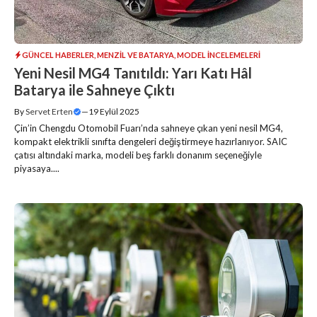
GÜNCEL HABERLER
,
MENZIL VE BATARYA
,
MODEL İNCELEMELERI
Yeni Nesil MG4 Tanıtıldı: Yarı Katı Hâl
Batarya ile Sahneye Çıktı
By
Servet Erten
—
19 Eylül 2025
Çin’in Chengdu Otomobil Fuarı’nda sahneye çıkan yeni nesil MG4,
kompakt elektrikli sınıfta dengeleri değiştirmeye hazırlanıyor. SAIC
çatısı altındaki marka, modeli beş farklı donanım seçeneğiyle
piyasaya....