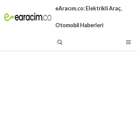
İçeriğe
eAracım.co: Elektrikli Araç,
atla
Otomobil Haberleri
Me