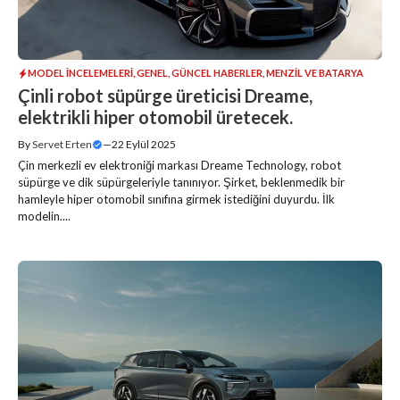
MODEL İNCELEMELERI
,
GENEL
,
GÜNCEL HABERLER
,
MENZIL VE BATARYA
Çinli robot süpürge üreticisi Dreame,
elektrikli hiper otomobil üretecek.
By
Servet Erten
—
22 Eylül 2025
Çin merkezli ev elektroniği markası Dreame Technology, robot
süpürge ve dik süpürgeleriyle tanınıyor. Şirket, beklenmedik bir
hamleyle hiper otomobil sınıfına girmek istediğini duyurdu. İlk
modelin....