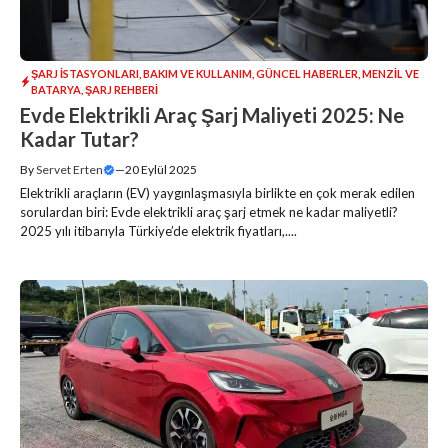
ŞARJ İSTASYONLARI
,
BAKIM VE KULLANIM
,
GÜNCEL HABERLER
,
MENZIL VE
BATARYA
,
ŞARJ REHBERI
Evde Elektrikli Araç Şarj Maliyeti 2025: Ne
Kadar Tutar?
By
Servet Erten
—
20 Eylül 2025
Elektrikli araçların (EV) yaygınlaşmasıyla birlikte en çok merak edilen
sorulardan biri: Evde elektrikli araç şarj etmek ne kadar maliyetli?
2025 yılı itibarıyla Türkiye’de elektrik fiyatları,....