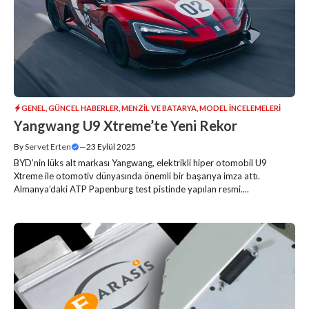
GENEL
,
GÜNCEL HABERLER
,
MENZIL VE BATARYA
,
MODEL İNCELEMELERI
Yangwang U9 Xtreme’te Yeni Rekor
By
Servet Erten
—
23 Eylül 2025
BYD’nin lüks alt markası Yangwang, elektrikli hiper otomobil U9
Xtreme ile otomotiv dünyasında önemli bir başarıya imza attı.
Almanya’daki ATP Papenburg test pistinde yapılan resmi....