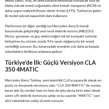
dikkat çekici. Araç, iki farklı batarya kimyasıyla sunulacak olsa da
(daha yüksek enerji yoğunluklu nikel-kobalt-manganez (NCM) ve
daha uygun maliyetli lityum-demir-fosfat (LFP)), Türkiye’ye gelen
ilk model yüksek kapasiteli olanı kullanıyor.
Platformun bir diğer yeniliği ise Mercedes-Benz’in kendi
bünyesinde geliştirdiği yeni nesil elektrik motoru (MB.EDU).
Motor, şanzıman ve güç elektroniğini tek bir kompakt ünitede
birleştiren bu sistem, yüzde 93’e varan olağanüstü bir enerji
verimliliği sunuyor. Bu, bataryadaki enerjinin çok daha az kayıpla
tekerleklere iletilmesi anlamına geliyor.
Türkiye’de İlk: Güçlü Versiyon CLA
350 4MATIC
Mercedes-Benz Türkiye, yeni elektrikli CLA’yı pazara ilk olarak en
güçlü ve donanımlı versiyonu olan “CLA 350 4MATIC” ile sunma
kararı aldı. Bu model, hem ön hem de arka aksta birer adet olmak
üzere çift elektrik motoruna sahip ve bu sayede “4MATIC” yani
dört tekerlekten çekiş sistemi sunuyor.