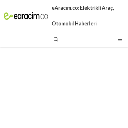
İçeriğe
eAracım.co: Elektrikli Araç,
atla
Otomobil Haberleri
Me