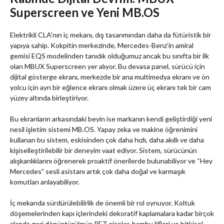
Superscreen ve Yeni MB.OS
Elektrikli CLA’nın iç mekanı, dış tasarımından daha da fütüristik bir
yapıya sahip. Kokpitin merkezinde, Mercedes-Benz’in amiral
gemisi EQS modelinden tanıdık olduğumuz ancak bu sınıfta bir ilk
olan MBUX Superscreen yer alıyor. Bu devasa panel, sürücü için
dijital gösterge ekranı, merkezde bir ana multimedya ekranı ve ön
yolcu için ayrı bir eğlence ekranı olmak üzere üç ekranı tek bir cam
yüzey altında birleştiriyor.
Bu ekranların arkasındaki beyin ise markanın kendi geliştirdiği yeni
nesil işletim sistemi MB.OS. Yapay zeka ve makine öğrenimini
kullanan bu sistem, eskisinden çok daha hızlı, daha akıllı ve daha
kişiselleştirilebilir bir deneyim vaat ediyor. Sistem, sürücünün
alışkanlıklarını öğrenerek proaktif önerilerde bulunabiliyor ve “Hey
Mercedes” sesli asistanı artık çok daha doğal ve karmaşık
komutları anlayabiliyor.
İç mekanda sürdürülebilirlik de önemli bir rol oynuyor. Koltuk
döşemelerinden kapı içlerindeki dekoratif kaplamalara kadar birçok
alanda geri dönüştürülmüş PET şişeler, bambu lifleri ve bitkisel