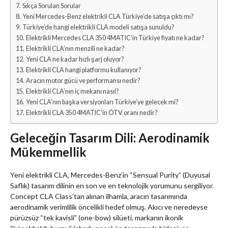
Sıkça Sorulan Sorular
Yeni Mercedes-Benz elektrikli CLA Türkiye’de satışa çıktı mı?
Türkiye’de hangi elektrikli CLA modeli satışa sunuldu?
Elektrikli Mercedes CLA 350 4MATIC’in Türkiye fiyatı ne kadar?
Elektrikli CLA’nın menzili ne kadar?
Yeni CLA ne kadar hızlı şarj oluyor?
Elektrikli CLA hangi platformu kullanıyor?
Aracın motor gücü ve performansı nedir?
Elektrikli CLA’nın iç mekanı nasıl?
Yeni CLA’nın başka versiyonları Türkiye’ye gelecek mi?
Elektrikli CLA 350 4MATIC’in ÖTV oranı nedir?
Geleceğin Tasarım Dili: Aerodinamik
Mükemmellik
Yeni elektrikli CLA, Mercedes-Benz’in “Sensual Purity” (Duyusal
Saflık) tasarım dilinin en son ve en teknolojik yorumunu sergiliyor.
Concept CLA Class’tan alınan ilhamla, aracın tasarımında
aerodinamik verimlilik öncelikli hedef olmuş. Akıcı ve neredeyse
pürüzsüz “tek kavisli” (one-bow) silüeti, markanın ikonik