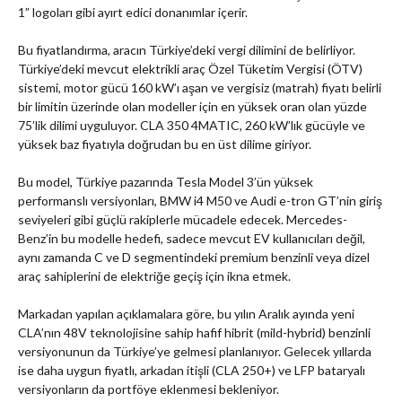
1” logoları gibi ayırt edici donanımlar içerir.
Bu fiyatlandırma, aracın Türkiye’deki vergi dilimini de belirliyor.
Türkiye’deki mevcut elektrikli araç Özel Tüketim Vergisi (ÖTV)
sistemi, motor gücü 160 kW’ı aşan ve vergisiz (matrah) fiyatı belirli
bir limitin üzerinde olan modeller için en yüksek oran olan yüzde
75’lik dilimi uyguluyor. CLA 350 4MATIC, 260 kW’lık gücüyle ve
yüksek baz fiyatıyla doğrudan bu en üst dilime giriyor.
Bu model, Türkiye pazarında Tesla Model 3’ün yüksek
performanslı versiyonları, BMW i4 M50 ve Audi e-tron GT’nin giriş
seviyeleri gibi güçlü rakiplerle mücadele edecek. Mercedes-
Benz’in bu modelle hedefi, sadece mevcut EV kullanıcıları değil,
aynı zamanda C ve D segmentindeki premium benzinli veya dizel
araç sahiplerini de elektriğe geçiş için ikna etmek.
Markadan yapılan açıklamalara göre, bu yılın Aralık ayında yeni
CLA’nın 48V teknolojisine sahip hafif hibrit (mild-hybrid) benzinli
versiyonunun da Türkiye’ye gelmesi planlanıyor. Gelecek yıllarda
ise daha uygun fiyatlı, arkadan itişli (CLA 250+) ve LFP bataryalı
versiyonların da portföye eklenmesi bekleniyor.