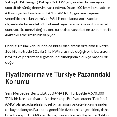
Yaklaşık 350 beygir (354 hp / 260 kW) güç üreten bu versiyon,
sportif bir sürüş deneyimi vaat ediyor. 0’dan 100 km/s hıza sadece
4.8 saniyede ulaşabilen CLA 350 4MATIC, gücüne rağmen
verimlilikten ödün vermiyor. WLTP normlarına göre yapılan
ölçümlerde bu model, 715 kilometreye varan etkileyici bir menzil
sunuyor. Bu menzil değeri, onu şu anda piyasadaki en uzun menzilli
elektrikli araçlardan biri yapıyor.
Enerji tüketimi konusunda da iddialı olan aracın ortalama tüketimi
100 kilometrede 12.5 ila 14.8 kWh arasında değişiyor ki bu, aracın
boyutu ve performansı göz önüne alındığında oldukça başarılı bir
değer.
Fiyatlandırma ve Türkiye Pazarındaki
Konumu
Yeni Mercedes-Benz CLA 350 4MATIC, Türkiye’de 4.690.000
TL’lik bir lansman fiyat etiketine sahip. Bu fiyat, aracın “Edition 1
AMG” olarak adlandırılan özel bir lansman paketiyle gelmesinden
de kaynaklanıyor. Bu paket genellikle özel renk seçenekleri, daha
büyük ve sportif AMG jantları, iç mekanda özel dikişler ve “Edition