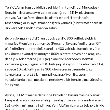
Yeni CLA’nın tüm bu iddialı özelliklerinin temelinde, Mercedes-
Benz’in milyarlarca avro yatırım yaptığı yeni MMA platformu
yatıyor. Bu platform, öncelikli olarak elektrikli araçlar için
tasarlanmış olup, aynı zamanda içten yanmalı (hibrit) motorlara da
izin verecek esnek bir yapıya sahip.
Bu platformun getirdiği en büyük yenilik, 800 voltluk elektrik
mimarisi. Premium segmentte (Porsche Taycan, Audi e-tron GT
gibi) görülen bu teknoloji, standart 400 voltluk sistemlere göre
çok önemli avantajlar sunuyor. 800V sistemi sayesinde araç, çok
daha yüksek hızlarda (DC) şarj olabiliyor. Mercedes-Benz’in
verilerine göre, uygun bir DC hızlı şarj istasyonunda elektrikli CLA,
sadece 10 dakikalık şarj ile 300 kilometrenin üzerinde (bazı
kaynaklara göre 325 km) menzil kazanabiliyor. Bu, uzun
yolculuklardaki şarj molalarını neredeyse bir benzin alma süresine
indirgiyor.
Ayrıca, 800V mimarisi daha ince kabloların kullanılmasına olanak
tanıyarak aracın toplam ağırlığını azaltıyor ve şarj sırasındaki enerji
(ısı) kaybını minimuma indiriyor. Yeni CLA’nın batarya teknolojisi de