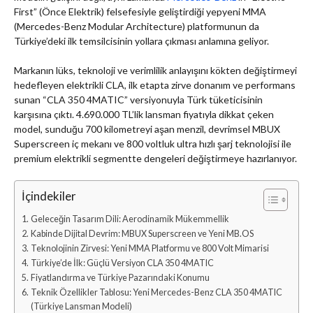
First” (Önce Elektrik) felsefesiyle geliştirdiği yepyeni MMA
(Mercedes-Benz Modular Architecture) platformunun da
Türkiye’deki ilk temsilcisinin yollara çıkması anlamına geliyor.
Markanın lüks, teknoloji ve verimlilik anlayışını kökten değiştirmeyi
hedefleyen elektrikli CLA, ilk etapta zirve donanım ve performans
sunan “CLA 350 4MATIC” versiyonuyla Türk tüketicisinin
karşısına çıktı. 4.690.000 TL’lik lansman fiyatıyla dikkat çeken
model, sunduğu 700 kilometreyi aşan menzil, devrimsel MBUX
Superscreen iç mekanı ve 800 voltluk ultra hızlı şarj teknolojisi ile
premium elektrikli segmentte dengeleri değiştirmeye hazırlanıyor.
İçindekiler
Geleceğin Tasarım Dili: Aerodinamik Mükemmellik
Kabinde Dijital Devrim: MBUX Superscreen ve Yeni MB.OS
Teknolojinin Zirvesi: Yeni MMA Platformu ve 800 Volt Mimarisi
Türkiye’de İlk: Güçlü Versiyon CLA 350 4MATIC
Fiyatlandırma ve Türkiye Pazarındaki Konumu
Teknik Özellikler Tablosu: Yeni Mercedes-Benz CLA 350 4MATIC
(Türkiye Lansman Modeli)