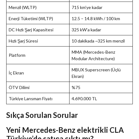
Menzil (WLTP)
715 km’ye kadar
Enerji Tüketimi (WLTP)
12.5 – 14.8 kWh / 100 km
DC Hızlı Şarj Kapasitesi
325 kW’a kadar
Hızlı Şarj Süresi
10 dakikada ~325 km menzil
MMA (Mercedes-Benz
Platform
Modular Architecture)
MBUX Superscreen (Üçlü
İç Ekran
Ekran)
ÖTV Dilimi
%75
Türkiye Lansman Fiyatı
4.690.000 TL
Sıkça Sorulan Sorular
Yeni Mercedes-Benz elektrikli CLA
Türkiye’de satışa çıktı mı?