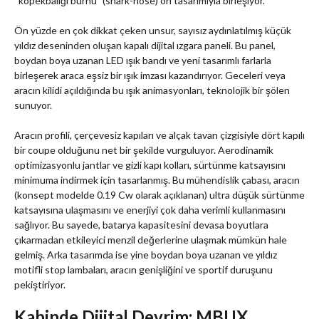
“köpekbalığı burnu” (shark-nose) ön tasarımıyla birleşiyor.
Ön yüzde en çok dikkat çeken unsur, sayısız aydınlatılmış küçük
yıldız deseninden oluşan kapalı dijital ızgara paneli. Bu panel,
boydan boya uzanan LED ışık bandı ve yeni tasarımlı farlarla
birleşerek araca eşsiz bir ışık imzası kazandırıyor. Geceleri veya
aracın kilidi açıldığında bu ışık animasyonları, teknolojik bir şölen
sunuyor.
Aracın profili, çerçevesiz kapıları ve alçak tavan çizgisiyle dört kapılı
bir coupe olduğunu net bir şekilde vurguluyor. Aerodinamik
optimizasyonlu jantlar ve gizli kapı kolları, sürtünme katsayısını
minimuma indirmek için tasarlanmış. Bu mühendislik çabası, aracın
(konsept modelde 0.19 Cw olarak açıklanan) ultra düşük sürtünme
katsayısına ulaşmasını ve enerjiyi çok daha verimli kullanmasını
sağlıyor. Bu sayede, batarya kapasitesini devasa boyutlara
çıkarmadan etkileyici menzil değerlerine ulaşmak mümkün hale
gelmiş. Arka tasarımda ise yine boydan boya uzanan ve yıldız
motifli stop lambaları, aracın genişliğini ve sportif duruşunu
pekiştiriyor.
Kabinde Dijital Devrim: MBUX