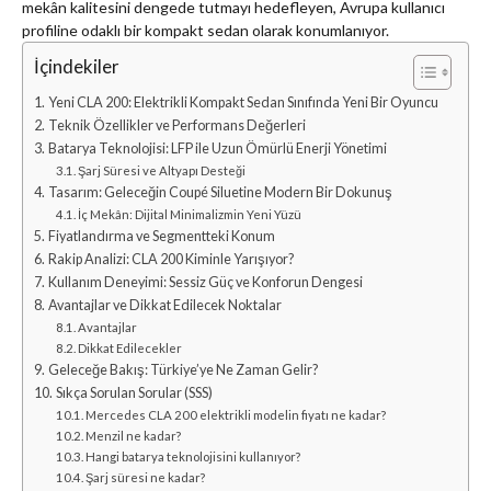
mekân kalitesini dengede tutmayı hedefleyen, Avrupa kullanıcı
profiline odaklı bir kompakt sedan olarak konumlanıyor.
İçindekiler
Yeni CLA 200: Elektrikli Kompakt Sedan Sınıfında Yeni Bir Oyuncu
Teknik Özellikler ve Performans Değerleri
Batarya Teknolojisi: LFP ile Uzun Ömürlü Enerji Yönetimi
Şarj Süresi ve Altyapı Desteği
Tasarım: Geleceğin Coupé Siluetine Modern Bir Dokunuş
İç Mekân: Dijital Minimalizmin Yeni Yüzü
Fiyatlandırma ve Segmentteki Konum
Rakip Analizi: CLA 200 Kiminle Yarışıyor?
Kullanım Deneyimi: Sessiz Güç ve Konforun Dengesi
Avantajlar ve Dikkat Edilecek Noktalar
Avantajlar
Dikkat Edilecekler
Geleceğe Bakış: Türkiye’ye Ne Zaman Gelir?
Sıkça Sorulan Sorular (SSS)
Mercedes CLA 200 elektrikli modelin fiyatı ne kadar?
Menzil ne kadar?
Hangi batarya teknolojisini kullanıyor?
Şarj süresi ne kadar?