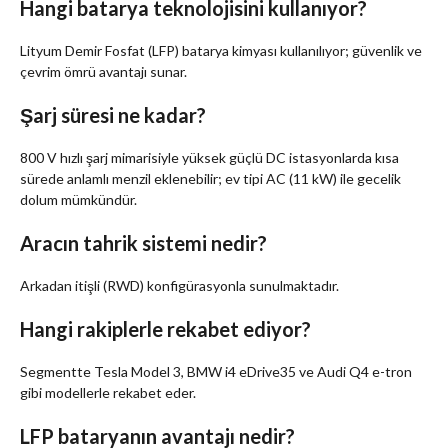
Hangi batarya teknolojisini kullanıyor?
Lityum Demir Fosfat (LFP) batarya kimyası kullanılıyor; güvenlik ve
çevrim ömrü avantajı sunar.
Şarj süresi ne kadar?
800 V hızlı şarj mimarisiyle yüksek güçlü DC istasyonlarda kısa
sürede anlamlı menzil eklenebilir; ev tipi AC (11 kW) ile gecelik
dolum mümkündür.
Aracın tahrik sistemi nedir?
Arkadan itişli (RWD) konfigürasyonla sunulmaktadır.
Hangi rakiplerle rekabet ediyor?
Segmentte Tesla Model 3, BMW i4 eDrive35 ve Audi Q4 e-tron
gibi modellerle rekabet eder.
LFP bataryanın avantajı nedir?