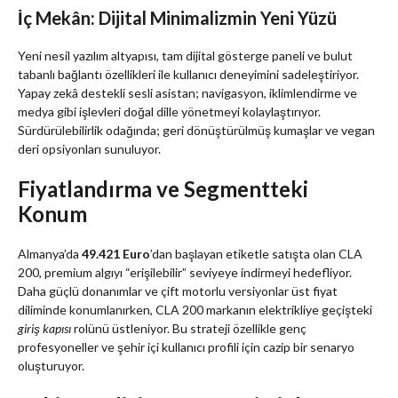
İç Mekân: Dijital Minimalizmin Yeni Yüzü
Yeni nesil yazılım altyapısı, tam dijital gösterge paneli ve bulut
tabanlı bağlantı özellikleri ile kullanıcı deneyimini sadeleştiriyor.
Yapay zekâ destekli sesli asistan; navigasyon, iklimlendirme ve
medya gibi işlevleri doğal dille yönetmeyi kolaylaştırıyor.
Sürdürülebilirlik odağında; geri dönüştürülmüş kumaşlar ve vegan
deri opsiyonları sunuluyor.
Fiyatlandırma ve Segmentteki
Konum
Almanya’da
49.421 Euro
’dan başlayan etiketle satışta olan CLA
200, premium algıyı “erişilebilir” seviyeye indirmeyi hedefliyor.
Daha güçlü donanımlar ve çift motorlu versiyonlar üst fiyat
diliminde konumlanırken, CLA 200 markanın elektrikliye geçişteki
giriş kapısı
rolünü üstleniyor. Bu strateji özellikle genç
profesyoneller ve şehir içi kullanıcı profili için cazip bir senaryo
oluşturuyor.