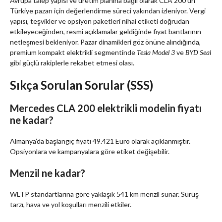
Avrupa talep yapısı ve üretim planına bağlı olarak CLA 200’ün
Türkiye pazarı için değerlendirme süreci yakından izleniyor. Vergi
yapısı, teşvikler ve opsiyon paketleri nihai etiketi doğrudan
etkileyeceğinden, resmi açıklamalar geldiğinde fiyat bantlarının
netleşmesi bekleniyor. Pazar dinamikleri göz önüne alındığında,
premium kompakt elektrikli segmentinde
Tesla Model 3
ve
BYD Seal
gibi güçlü rakiplerle rekabet etmesi olası.
Sıkça Sorulan Sorular (SSS)
Mercedes CLA 200 elektrikli modelin fiyatı
ne kadar?
Almanya’da başlangıç fiyatı 49.421 Euro olarak açıklanmıştır.
Opsiyonlara ve kampanyalara göre etiket değişebilir.
Menzil ne kadar?
WLTP standartlarına göre yaklaşık 541 km menzil sunar. Sürüş
tarzı, hava ve yol koşulları menzili etkiler.