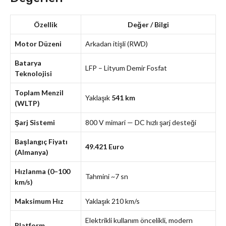
Özellik
Değer / Bilgi
Motor Düzeni
Arkadan itişli (RWD)
Batarya
LFP – Lityum Demir Fosfat
Teknolojisi
Toplam Menzil
Yaklaşık
541 km
(WLTP)
Şarj Sistemi
800 V mimari — DC hızlı şarj desteği
Başlangıç Fiyatı
49.421 Euro
(Almanya)
Hızlanma (0–100
Tahmini ~7 sn
km/s)
Maksimum Hız
Yaklaşık 210 km/s
Elektrikli kullanım öncelikli, modern
Platform