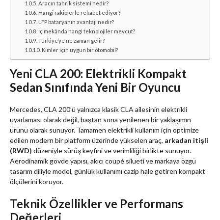
Aracın tahrik sistemi nedir?
Hangi rakiplerle rekabet ediyor?
LFP bataryanın avantajı nedir?
İç mekânda hangi teknolojiler mevcut?
Türkiye’ye ne zaman gelir?
Kimler için uygun bir otomobil?
Yeni CLA 200: Elektrikli Kompakt
Sedan Sınıfında Yeni Bir Oyuncu
Mercedes, CLA 200’ü yalnızca klasik CLA ailesinin elektrikli
uyarlaması olarak değil, baştan sona yenilenen bir yaklaşımın
ürünü olarak sunuyor. Tamamen elektrikli kullanım için optimize
edilen modern bir platform üzerinde yükselen araç,
arkadan itişli
(RWD)
düzeniyle sürüş keyfini ve verimliliği birlikte sunuyor.
Aerodinamik gövde yapısı, akıcı coupé silueti ve markaya özgü
tasarım diliyle model, günlük kullanımı cazip hale getiren kompakt
ölçülerini koruyor.
Teknik Özellikler ve Performans
Değerleri