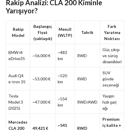
Rakip Analizi: CLA 200 Kiminle
Yarışıyor?
Başlangıç
Fark
Rakip
Menzil
Fiyat
Tahrik
Yaratma
Model
(WLTP)
(yaklaşık)
Noktası
Güç çıkışı
BMW i4
~483
~56.000 €
RWD
ve sürüş
eDrive35
km
dinamikleri
SUV
Audi Q4
~520
~53.000 €
RWD
gövde
e-tron 35
km
seçeneği
Tesla
Yaygın
~554
Model 3
~47.000 €
RWD/AWD
hızlı şarj
km
(2025)
ağı
Premium
Mercedes
~541
iç kalite +
CLA 200
49.421 €
RWD