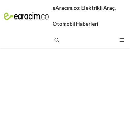
İçeriğe
eAracım.co: Elektrikli Araç,
atla
Otomobil Haberleri
Me