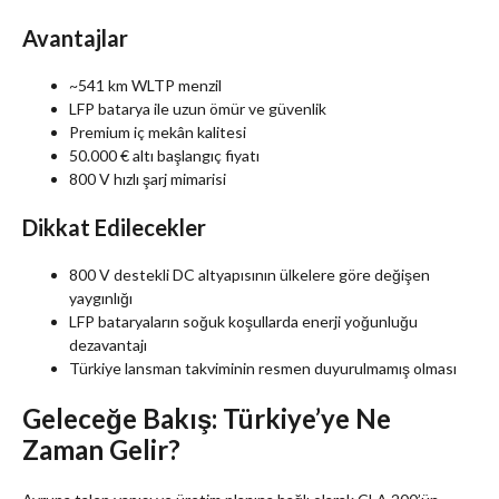
Avantajlar
~541 km WLTP menzil
LFP batarya ile uzun ömür ve güvenlik
Premium iç mekân kalitesi
50.000 € altı başlangıç fiyatı
800 V hızlı şarj mimarisi
Dikkat Edilecekler
800 V destekli DC altyapısının ülkelere göre değişen
yaygınlığı
LFP bataryaların soğuk koşullarda enerji yoğunluğu
dezavantajı
Türkiye lansman takviminin resmen duyurulmamış olması
Geleceğe Bakış: Türkiye’ye Ne
Zaman Gelir?