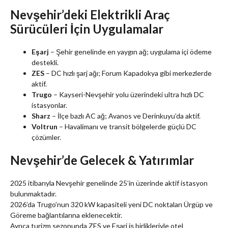
Nevşehir’deki Elektrikli Araç
Sürücüleri İçin Uygulamalar
Eşarj
– Şehir genelinde en yaygın ağ; uygulama içi ödeme
destekli.
ZES
– DC hızlı şarj ağı; Forum Kapadokya gibi merkezlerde
aktif.
Trugo
– Kayseri-Nevşehir yolu üzerindeki ultra hızlı DC
istasyonlar.
Sharz
– İlçe bazlı AC ağ; Avanos ve Derinkuyu’da aktif.
Voltrun
– Havalimanı ve transit bölgelerde güçlü DC
çözümler.
Nevşehir’de Gelecek & Yatırımlar
2025 itibarıyla Nevşehir genelinde 25’in üzerinde aktif istasyon
bulunmaktadır.
2026’da Trugo’nun 320 kW kapasiteli yeni DC noktaları Ürgüp ve
Göreme bağlantılarına eklenecektir.
Ayrıca turizm sezonunda ZES ve Eşarj iş birlikleriyle otel