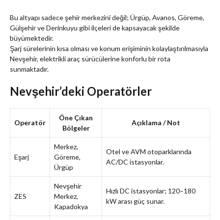
Bu altyapı sadece şehir merkezini değil; Ürgüp, Avanos, Göreme,
Gülşehir ve Derinkuyu gibi ilçeleri de kapsayacak şekilde
büyümektedir.
Şarj sürelerinin kısa olması ve konum erişiminin kolaylaştırılmasıyla
Nevşehir, elektrikli araç sürücülerine konforlu bir rota
sunmaktadır.
Nevşehir’deki Operatörler
Öne Çıkan
Operatör
Açıklama / Not
Bölgeler
Merkez,
Otel ve AVM otoparklarında
Eşarj
Göreme,
AC/DC istasyonlar.
Ürgüp
Nevşehir
Hızlı DC istasyonlar; 120–180
ZES
Merkez,
kW arası güç sunar.
Kapadokya