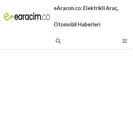
İçeriğe
eAracım.co: Elektrikli Araç,
atla
Otomobil Haberleri
Me