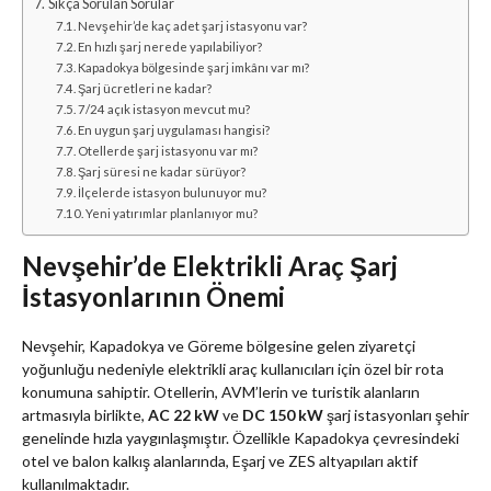
Sıkça Sorulan Sorular
Nevşehir’de kaç adet şarj istasyonu var?
En hızlı şarj nerede yapılabiliyor?
Kapadokya bölgesinde şarj imkânı var mı?
Şarj ücretleri ne kadar?
7/24 açık istasyon mevcut mu?
En uygun şarj uygulaması hangisi?
Otellerde şarj istasyonu var mı?
Şarj süresi ne kadar sürüyor?
İlçelerde istasyon bulunuyor mu?
Yeni yatırımlar planlanıyor mu?
Nevşehir’de Elektrikli Araç Şarj
İstasyonlarının Önemi
Nevşehir, Kapadokya ve Göreme bölgesine gelen ziyaretçi
yoğunluğu nedeniyle elektrikli araç kullanıcıları için özel bir rota
konumuna sahiptir. Otellerin, AVM’lerin ve turistik alanların
artmasıyla birlikte,
AC 22 kW
ve
DC 150 kW
şarj istasyonları şehir
genelinde hızla yaygınlaşmıştır. Özellikle Kapadokya çevresindeki
otel ve balon kalkış alanlarında, Eşarj ve ZES altyapıları aktif
kullanılmaktadır.