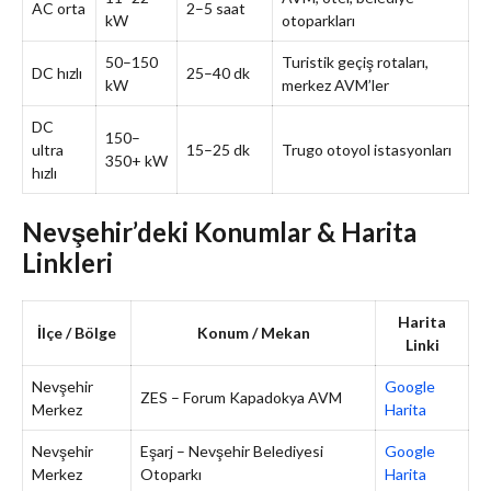
AC orta
2–5 saat
kW
otoparkları
50–150
Turistik geçiş rotaları,
DC hızlı
25–40 dk
kW
merkez AVM’ler
DC
150–
ultra
15–25 dk
Trugo otoyol istasyonları
350+ kW
hızlı
Nevşehir’deki Konumlar & Harita
Linkleri
Harita
İlçe / Bölge
Konum / Mekan
Linki
Nevşehir
Google
ZES – Forum Kapadokya AVM
Merkez
Harita
Nevşehir
Eşarj – Nevşehir Belediyesi
Google
Merkez
Otoparkı
Harita