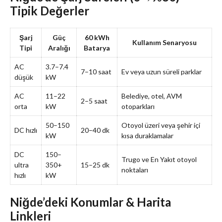
Tipik Değerler
Şarj
Güç
60 kWh
Kullanım Senaryosu
Tipi
Aralığı
Batarya
AC
3.7–7.4
7–10 saat
Ev veya uzun süreli parklar
düşük
kW
AC
11–22
Belediye, otel, AVM
2–5 saat
orta
kW
otoparkları
50–150
Otoyol üzeri veya şehir içi
DC hızlı
20–40 dk
kW
kısa duraklamalar
DC
150–
Trugo ve En Yakıt otoyol
ultra
350+
15–25 dk
noktaları
hızlı
kW
Niğde’deki Konumlar & Harita
Linkleri