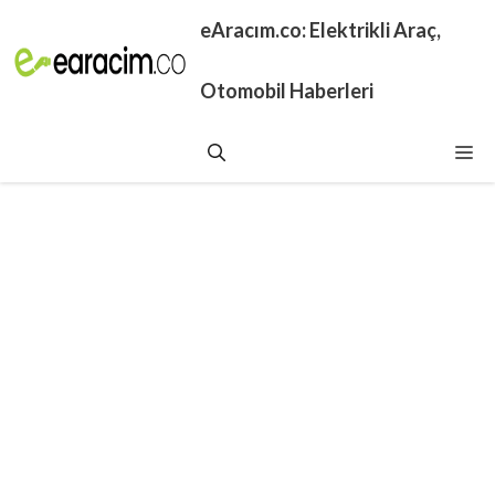
İçeriğe
eAracım.co: Elektrikli Araç,
atla
Otomobil Haberleri
Me