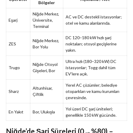
Bölgeler
Niğde Merkez,
AC ve DC destekli istasyonlar;
Eşarj
Üniversite,
otel ve kamu alanlarında.
Terminal
DC 120–180 kW hızlı şarj
Niğde Merkez,
ZES
noktaları; otoyol geçişlerine
Bor Yolu
yakın.
Ultra hızlı (180–320 kW) DC
Niğde Otoyol
Trugo
istasyonlar; Togg dahil tüm
Gişeleri, Bor
EV’lere açık.
Yerel AC çözümler; belediye
Altunhisar,
Sharz
otoparkları ve kamu kurumları
Çiftlik
çevresinde.
Yol üzeri DC şarj üniteleri;
En Yakıt
Bor, Ulukışla
genellikle 150 kW gücünde.
Niğde’de Şarj Süreleri (0→%80) –