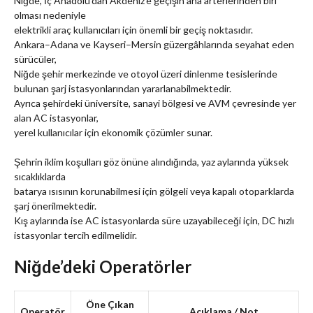
Niğde, İç Anadolu’dan Akdeniz’e geçişin ana arterlerinden biri
olması nedeniyle
elektrikli araç kullanıcıları için önemli bir geçiş noktasıdır.
Ankara–Adana ve Kayseri–Mersin güzergâhlarında seyahat eden
sürücüler,
Niğde şehir merkezinde ve otoyol üzeri dinlenme tesislerinde
bulunan şarj istasyonlarından yararlanabilmektedir.
Ayrıca şehirdeki üniversite, sanayi bölgesi ve AVM çevresinde yer
alan AC istasyonlar,
yerel kullanıcılar için ekonomik çözümler sunar.
Şehrin iklim koşulları göz önüne alındığında, yaz aylarında yüksek
sıcaklıklarda
batarya ısısının korunabilmesi için gölgeli veya kapalı otoparklarda
şarj önerilmektedir.
Kış aylarında ise AC istasyonlarda süre uzayabileceği için, DC hızlı
istasyonlar tercih edilmelidir.
Niğde’deki Operatörler
Öne Çıkan
Operatör
Açıklama / Not