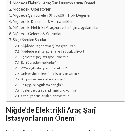
Niğde’de Elektrikli Araç Şarj İstasyonlarının Önemi
Niğde’deki Operatörler
Niğde’de Şarj Süreleri (0→%80) – Tipik Değerler
Niğde’deki Konumlar & Harita Linkleri
Niğde’deki Elektrikli Araç Sürücüleri İçin Uygulamalar
Niğde’de Gelecek & Yatırımlar
Sıkça Sorulan Sorular
Niğde’de kaç adet şarj istasyonu var?
Niğde’de en hızlı şarj nerede yapılabiliyor?
İlçelerde şarj istasyonu var mı?
Şarj ücretleri ne kadar?
7/24 açık istasyon mevcut mu?
Üniversite bölgesinde istasyon var mı?
Şarj süresi ne kadar sürüyor?
En uygun uygulama hangisi?
İlçelerde ücretlendirme farkı var mı?
Yeni yatırımlar planlanıyor mu?
Niğde’de Elektrikli Araç Şarj
İstasyonlarının Önemi