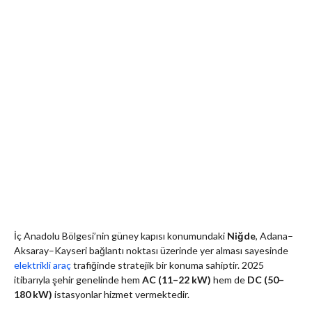
İç Anadolu Bölgesi’nin güney kapısı konumundaki
Niğde
,
Adana–
Aksaray–Kayseri bağlantı noktası üzerinde yer alması sayesinde
elektrikli araç
trafiğinde stratejik bir konuma sahiptir.
2025
itibarıyla şehir genelinde hem
AC (11–22 kW)
hem de
DC (50–
180 kW)
istasyonlar hizmet vermektedir.