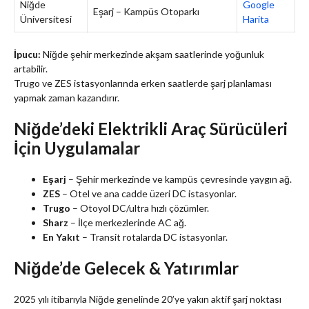
Niğde
Google
Eşarj – Kampüs Otoparkı
Üniversitesi
Harita
İpucu:
Niğde şehir merkezinde akşam saatlerinde yoğunluk
artabilir.
Trugo ve ZES istasyonlarında erken saatlerde şarj planlaması
yapmak zaman kazandırır.
Niğde’deki Elektrikli Araç Sürücüleri
İçin Uygulamalar
Eşarj
– Şehir merkezinde ve kampüs çevresinde yaygın ağ.
ZES
– Otel ve ana cadde üzeri DC istasyonlar.
Trugo
– Otoyol DC/ultra hızlı çözümler.
Sharz
– İlçe merkezlerinde AC ağ.
En Yakıt
– Transit rotalarda DC istasyonlar.
Niğde’de Gelecek & Yatırımlar
2025 yılı itibarıyla Niğde genelinde 20’ye yakın aktif şarj noktası