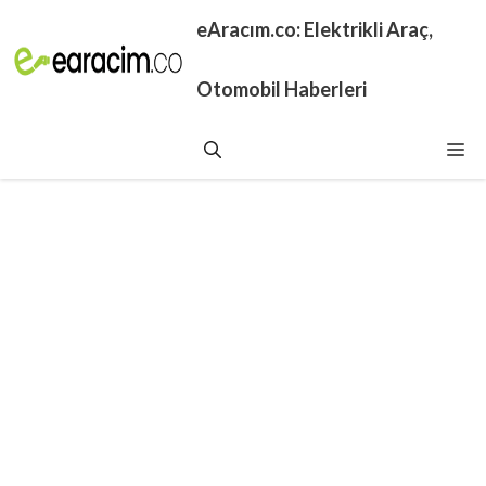
İçeriğe
eAracım.co: Elektrikli Araç,
atla
Otomobil Haberleri
Me