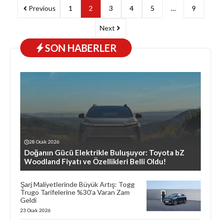
Previous
1
2
3
4
5
…
9
Next
SON HABERLER
28 Ocak 2026
Doğanın Gücü Elektrikle Buluşuyor: Toyota bZ
Woodland Fiyatı ve Özellikleri Belli Oldu!
Şarj Maliyetlerinde Büyük Artış: Togg
Trugo Tarifelerine %30’a Varan Zam
Geldi
23 Ocak 2026