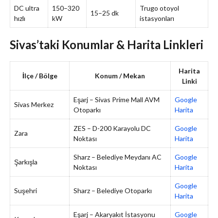
DC ultra
150–320
Trugo otoyol
15–25 dk
hızlı
kW
istasyonları
Sivas’taki Konumlar & Harita Linkleri
Harita
İlçe / Bölge
Konum / Mekan
Linki
Eşarj – Sivas Prime Mall AVM
Google
Sivas Merkez
Otoparkı
Harita
ZES – D-200 Karayolu DC
Google
Zara
Noktası
Harita
Sharz – Belediye Meydanı AC
Google
Şarkışla
Noktası
Harita
Google
Suşehri
Sharz – Belediye Otoparkı
Harita
Eşarj – Akaryakıt İstasyonu
Google