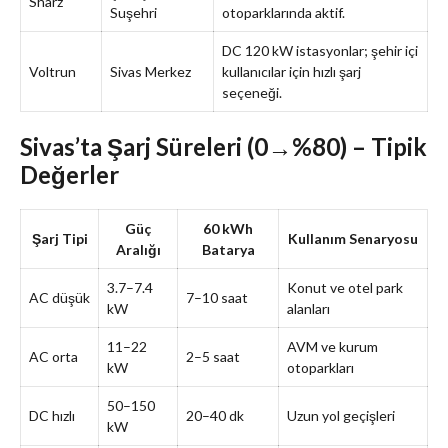
Sharz
Suşehri
otoparklarında aktif.
DC 120 kW istasyonlar; şehir içi
Voltrun
Sivas Merkez
kullanıcılar için hızlı şarj
seçeneği.
Sivas’ta Şarj Süreleri (0→%80) – Tipik
Değerler
Güç
60 kWh
Şarj Tipi
Kullanım Senaryosu
Aralığı
Batarya
3.7–7.4
Konut ve otel park
AC düşük
7–10 saat
kW
alanları
11–22
AVM ve kurum
AC orta
2–5 saat
kW
otoparkları
50–150
DC hızlı
20–40 dk
Uzun yol geçişleri
kW