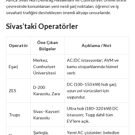
çevresinde konumlanan yeni nesil şarj noktaları, öğrenci ve iş
seyahati trafiğini destekleyen önemli altyapı unsurlarıdır.
Sivas’taki Operatörler
Öne Çıkan
Operatör
Açıklama / Not
Bölgeler
Merkez,
AC/DC istasyonlar; AVM ve
Eşarj
Cumhuriyet
kamu otoparklarında hizmet
Üniversitesi
verir.
DC (100–150 kW) hızlı şarj;
D-200
ZES
uzun yol sürücüleri için
Karayolu, Zara
uygundur.
Ultra hızlı (180–320 kW) DC
Sivas–Kayseri
Trugo
istasyon; Togg dahil tüm
Karayolu
EV’lere açık.
Şarkışla,
Yerel AC çözümler; belediye