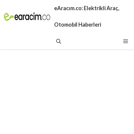
İçeriğe
eAracım.co: Elektrikli Araç,
atla
Otomobil Haberleri
Me