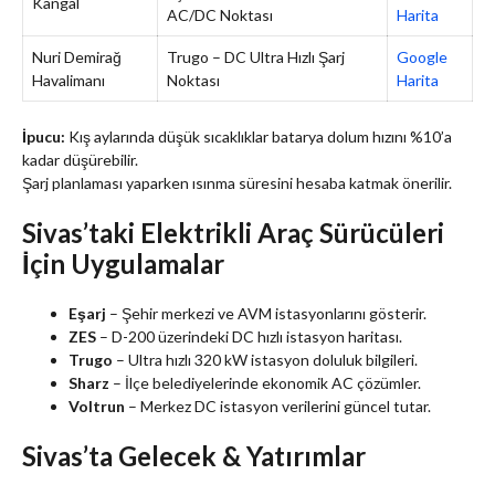
Kangal
AC/DC Noktası
Harita
Nuri Demirağ
Trugo – DC Ultra Hızlı Şarj
Google
Havalimanı
Noktası
Harita
İpucu:
Kış aylarında düşük sıcaklıklar batarya dolum hızını %10’a
kadar düşürebilir.
Şarj planlaması yaparken ısınma süresini hesaba katmak önerilir.
Sivas’taki Elektrikli Araç Sürücüleri
İçin Uygulamalar
Eşarj
– Şehir merkezi ve AVM istasyonlarını gösterir.
ZES
– D-200 üzerindeki DC hızlı istasyon haritası.
Trugo
– Ultra hızlı 320 kW istasyon doluluk bilgileri.
Sharz
– İlçe belediyelerinde ekonomik AC çözümler.
Voltrun
– Merkez DC istasyon verilerini güncel tutar.
Sivas’ta Gelecek & Yatırımlar