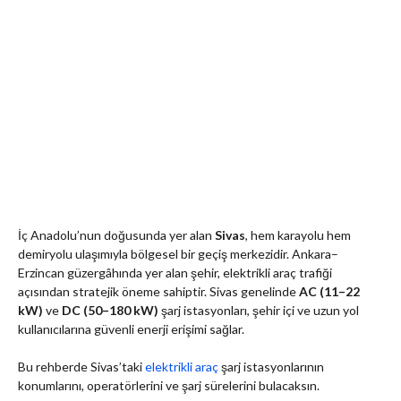
İç Anadolu’nun doğusunda yer alan
Sivas
,
hem karayolu hem
demiryolu ulaşımıyla bölgesel bir geçiş merkezidir.
Ankara–
Erzincan güzergâhında yer alan şehir, elektrikli araç trafiği
açısından stratejik öneme sahiptir.
Sivas genelinde
AC (11–22
kW)
ve
DC (50–180 kW)
şarj istasyonları,
şehir içi ve uzun yol
kullanıcılarına güvenli enerji erişimi sağlar.
Bu rehberde Sivas’taki
elektrikli araç
şarj istasyonlarının
konumlarını, operatörlerini ve şarj sürelerini bulacaksın.