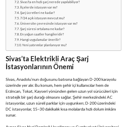
Sivas’ta en hızlı şarj nerede yapılabiliyor?
İlçelerde istasyon var mı?
Şarj ücretleri ne kadar?
7/24 açık istasyon mevcut mu?
Üniversite çevresinde istasyon var mı?
Şarj süresi ortalama ne kadar?
En yoğun saatler hangileridir?
Hangi uygulamalar önerilir?
Yeni yatırımlar planlanıyor mu?
Sivas’ta Elektrikli Araç Şarj
İstasyonlarının Önemi
Sivas, Anadolu’nun doğusunu batısına bağlayan D-200 karayolu
üzerinde yer alır. Bu konum, hem şehir içi kullanıcılar hem de
Erzincan, Tokat, Kayseri yönünden gelen uzun yol sürücüleri için
stratejik bir şarj durağı olmasını sağlar. Şehir merkezindeki AC
istasyonlar, uzun süreli parklar için uygunken; D-200 üzerindeki
DC istasyonlar, 15–30 dakikalık kısa molalarda hızlı dolum imkânı
sunar.
Ayrıca Sivas Nuri Demirağ Havalimanı ve Cumhuriyet Üniversitesi