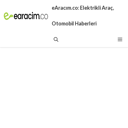
İçeriğe
eAracım.co: Elektrikli Araç,
atla
Otomobil Haberleri
Me