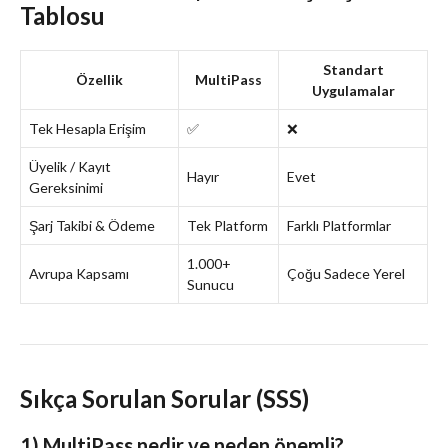
Tablosu
Standart
Özellik
MultiPass
Uygulamalar
Tek Hesapla Erişim
✅
❌
Üyelik / Kayıt
Hayır
Evet
Gereksinimi
Şarj Takibi & Ödeme
Tek Platform
Farklı Platformlar
1.000+
Avrupa Kapsamı
Çoğu Sadece Yerel
Sunucu
Sıkça Sorulan Sorular (SSS)
1) MultiPass nedir ve neden önemli?