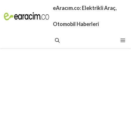
İçeriğe
eAracım.co: Elektrikli Araç,
atla
Otomobil Haberleri
Me