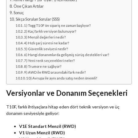
Öne Çıkan Artılar
Sonuç
Sıkça Sorulan Sorular (SSS)
1) Togg T10F ön sipariş ne zaman başlıyor?
2) Kaç farklı versiyon bulunuyor?
3) Menzil değerleri nedir?
4) Hızlı şarj süresi ne kadar?
5) Güvenlik seviyesi nedir?
6) Hangi donanımlarda gelişmiş sürüş destekleri var?
7) Yeni renk seçenekleri neler?
8) Trumore ne sağlıyor?
9) AWD ile RWD arasındaki fark nedir?
10) Avrupa ile aynı anda satış neden önemli?
Versiyonlar ve Donanım Seçenekleri
T10F, farklı ihtiyaçlara hitap eden dört teknik versiyon ve üç
donanım seviyesiyle geliyor:
V1E Standart Menzil (RWD)
V1 Uzun Menzil (RWD)