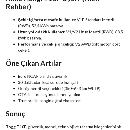
Rehber)
Şehir içi/orta mesafe kullanıcı:
V1E Standart Menzil
(RWD), 52,4 kWh batarya.
Uzun yol odaklı kullanıcı:
V1/V2 Uzun Menzil (RWD), 88,5
kWh batarya.
Performans ve çekiş önceliği:
V2 AWD (çift motor, dört
çeker).
Öne Çıkan Artılar
Euro NCAP 5 yıldız güvenlik
30 dakikadan kısa sürede hızlı şarj
Geniş menzil seçenekleri (350–623 km WLTP)
OTA ile sürekli güncellenen yazılım
Trumore ile zengin dijital ekosistem
Sonuç
Togg T10F
, güvenlik, menzil, teknoloji ve tasarım bileşenlerini bir