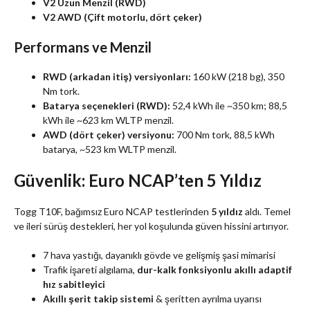
V2 Uzun Menzil (RWD)
V2 AWD (Çift motorlu, dört çeker)
Performans ve Menzil
RWD (arkadan itiş) versiyonları:
160 kW (218 bg), 350
Nm tork.
Batarya seçenekleri (RWD):
52,4 kWh ile ~350 km; 88,5
kWh ile ~623 km WLTP menzil.
AWD (dört çeker) versiyonu:
700 Nm tork, 88,5 kWh
batarya, ~523 km WLTP menzil.
Güvenlik: Euro NCAP’ten 5 Yıldız
Togg T10F, bağımsız Euro NCAP testlerinden
5 yıldız
aldı. Temel
ve ileri sürüş destekleri, her yol koşulunda güven hissini artırıyor.
7 hava yastığı, dayanıklı gövde ve gelişmiş şasi mimarisi
Trafik işareti algılama,
dur-kalk fonksiyonlu akıllı adaptif
hız sabitleyici
Akıllı şerit takip sistemi
& şeritten ayrılma uyarısı