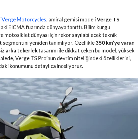
i
Verge Motorcycles
, amiral gemisi modeli
Verge TS
aki EICMA fuarında dünyaya tanıttı. Bilim kurgu
 ve motosiklet dünyası için rekor sayılabilecek teknik
et segmentini yeniden tanımlıyor. Özellikle
350 km’ye varan
iz arka tekerlek
tasarımı ile dikkat çeken bu model, yüksek
kalede, Verge TS Pro’nun devrim niteliğindeki özelliklerini,
ndaki konumunu detaylıca inceliyoruz.