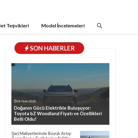
et Teşvikleri
Model İncelemeleri
SON HABERLER
28 Ocak 2026
Doğanın Gücü Elektrikle Buluşuyor:
Toyota bZ Woodland Fiyatı ve Özellikleri
Belli Oldu!
Şarj Maliyetlerinde Büyük Artış: