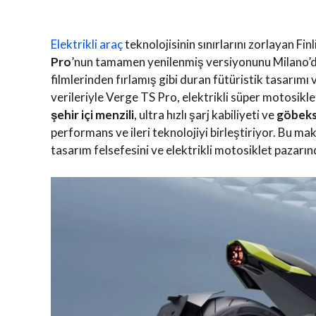
Elektrikli araç
teknolojisinin sınırlarını zorlayan Finl
Pro
’nun tamamen yenilenmiş versiyonunu Milano’d
filmlerinden fırlamış gibi duran fütüristik tasarımı
verileriyle Verge TS Pro, elektrikli süper motosikl
şehir içi menzili
, ultra hızlı şarj kabiliyeti ve
göbeks
performans ve ileri teknolojiyi birleştiriyor. Bu ma
tasarım felsefesini ve elektrikli motosiklet pazarı