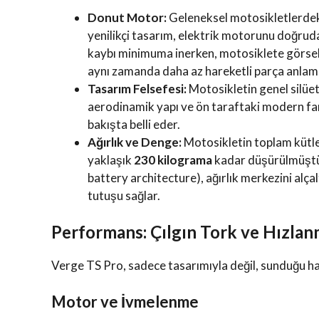
Donut Motor:
Geleneksel motosikletlerdeki
yenilikçi tasarım, elektrik motorunu doğrud
kaybı minimuma inerken, motosiklete görsel o
aynı zamanda daha az hareketli parça anlamı
Tasarım Felsefesi:
Motosikletin genel silüeti
aerodinamik yapı ve ön taraftaki modern far
bakışta belli eder.
Ağırlık ve Denge:
Motosikletin toplam kütle
yaklaşık
230 kilograma
kadar düşürülmüştür
battery architecture), ağırlık merkezini alç
tutuşu sağlar.
Performans: Çılgın Tork ve Hızla
Verge TS Pro, sadece tasarımıyla değil, sunduğu ha
Motor ve İvmelenme