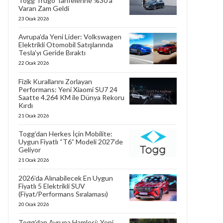
Togg Trugo Tarifelerine %30’a
Varan Zam Geldi
23 Ocak 2026
Avrupa’da Yeni Lider: Volkswagen
Elektrikli Otomobil Satışlarında
Tesla’yı Geride Bıraktı
22 Ocak 2026
Fizik Kurallarını Zorlayan
Performans: Yeni Xiaomi SU7 24
Saatte 4.264 KM ile Dünya Rekoru
Kırdı
21 Ocak 2026
Togg’dan Herkes İçin Mobilite:
Uygun Fiyatlı “T6” Modeli 2027’de
Geliyor
21 Ocak 2026
2026’da Alınabilecek En Uygun
Fiyatlı 5 Elektrikli SUV
(Fiyat/Performans Sıralaması)
20 Ocak 2026
Togg’dan Avrupa Hamlesi: Yeni