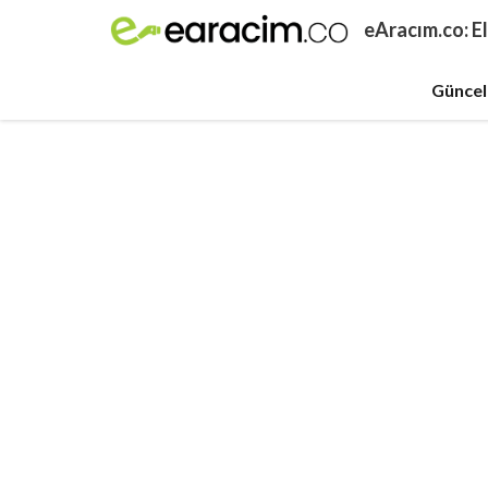
İçeriğe
eAracım.co: El
atla
Güncel