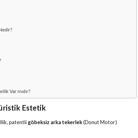
Nedir?
?
llik Var mıdır?
ristik Estetik
lik, patentli
göbeksiz arka tekerlek
(Donut Motor)