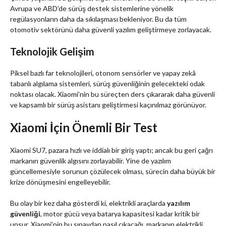
Avrupa ve ABD’de sürüş destek sistemlerine yönelik
regülasyonların daha da sıkılaşması bekleniyor. Bu da tüm
otomotiv sektörünü daha güvenli yazılım geliştirmeye zorlayacak.
Teknolojik Gelişim
Piksel bazlı far teknolojileri, otonom sensörler ve yapay zekâ
tabanlı algılama sistemleri, sürüş güvenliğinin gelecekteki odak
noktası olacak. Xiaomi’nin bu süreçten ders çıkararak daha güvenli
ve kapsamlı bir sürüş asistanı geliştirmesi kaçınılmaz görünüyor.
Xiaomi İçin Önemli Bir Test
Xiaomi SU7, pazara hızlı ve iddialı bir giriş yaptı; ancak bu geri çağrı
markanın güvenlik algısını zorlayabilir. Yine de yazılım
güncellemesiyle sorunun çözülecek olması, sürecin daha büyük bir
krize dönüşmesini engelleyebilir.
Bu olay bir kez daha gösterdi ki, elektrikli araçlarda
yazılım
güvenliği
, motor gücü veya batarya kapasitesi kadar kritik bir
unsur. Xiaomi’nin bu sınavdan nasıl çıkacağı, markanın elektrikli