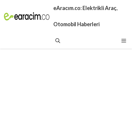
İçeriğe
eAracım.co: Elektrikli Araç,
atla
Otomobil Haberleri
Me