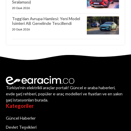
Sıralaması)
20 Ocak 2026
Togg’dan Avrupa Hamlesi: Yeni Model
İsimleri AB Genelinde Tescillendi
20 Ocak 2026
Türkiye'nin elektrikli araçlar portalı! Güncel e-araba haberleri,
evde şarj rehberi, popüler e-araç modelleri ve fiyatları ve en yakın
şarj istasyonları burada.
Kategoriler
Güncel Haberler
Devlet Teşvikleri