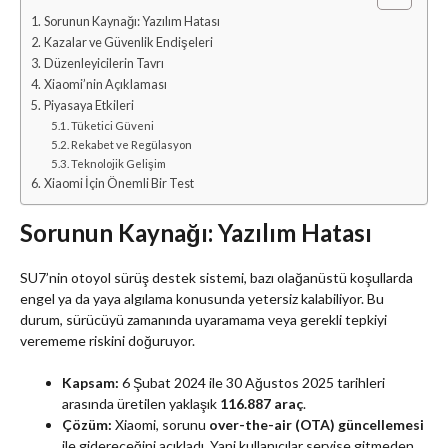
Sorunun Kaynağı: Yazılım Hatası
Kazalar ve Güvenlik Endişeleri
Düzenleyicilerin Tavrı
Xiaomi’nin Açıklaması
Piyasaya Etkileri
Tüketici Güveni
Rekabet ve Regülasyon
Teknolojik Gelişim
Xiaomi İçin Önemli Bir Test
Sorunun Kaynağı: Yazılım Hatası
SU7’nin otoyol sürüş destek sistemi, bazı olağanüstü koşullarda
engel ya da yaya algılama konusunda yetersiz kalabiliyor. Bu
durum, sürücüyü zamanında uyaramama veya gerekli tepkiyi
verememe riskini doğuruyor.
Kapsam:
6 Şubat 2024 ile 30 Ağustos 2025 tarihleri
arasında üretilen yaklaşık
116.887 araç
.
Çözüm:
Xiaomi, sorunu
over-the-air (OTA) güncellemesi
ile gidereceğini açıkladı. Yani kullanıcılar servise gitmeden,