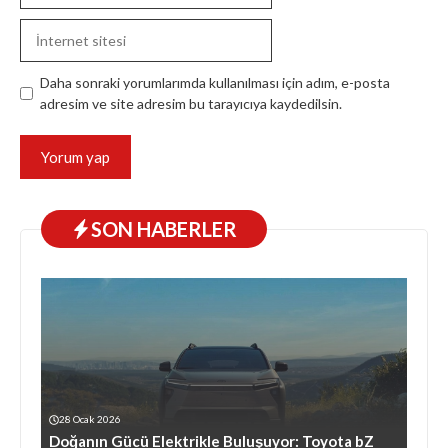
İnternet
sitesi
Daha sonraki yorumlarımda kullanılması için adım, e-posta
adresim ve site adresim bu tarayıcıya kaydedilsin.
SON HABERLER
28 Ocak 2026
Doğanın Gücü Elektrikle Buluşuyor: Toyota bZ