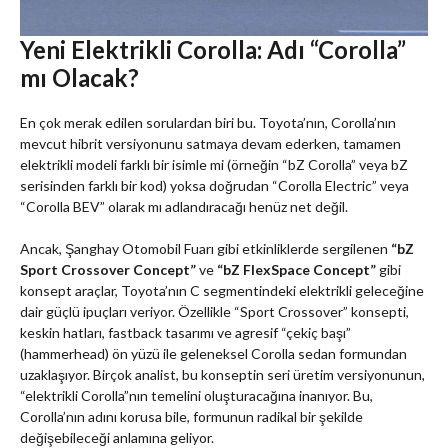
Yeni Elektrikli Corolla: Adı “Corolla”
mı Olacak?
En çok merak edilen sorulardan biri bu. Toyota’nın, Corolla’nın
mevcut hibrit versiyonunu satmaya devam ederken, tamamen
elektrikli modeli farklı bir isimle mi (örneğin “bZ Corolla” veya bZ
serisinden farklı bir kod) yoksa doğrudan “Corolla Electric” veya
“Corolla BEV” olarak mı adlandıracağı henüz net değil.
Ancak, Şanghay Otomobil Fuarı gibi etkinliklerde sergilenen
“bZ
Sport Crossover Concept”
ve
“bZ FlexSpace Concept”
gibi
konsept araçlar, Toyota’nın C segmentindeki elektrikli geleceğine
dair güçlü ipuçları veriyor. Özellikle “Sport Crossover” konsepti,
keskin hatları, fastback tasarımı ve agresif “çekiç başı”
(hammerhead) ön yüzü ile geleneksel Corolla sedan formundan
uzaklaşıyor. Birçok analist, bu konseptin seri üretim versiyonunun,
“elektrikli Corolla”nın temelini oluşturacağına inanıyor. Bu,
Corolla’nın adını korusa bile, formunun radikal bir şekilde
değişebileceği anlamına geliyor.