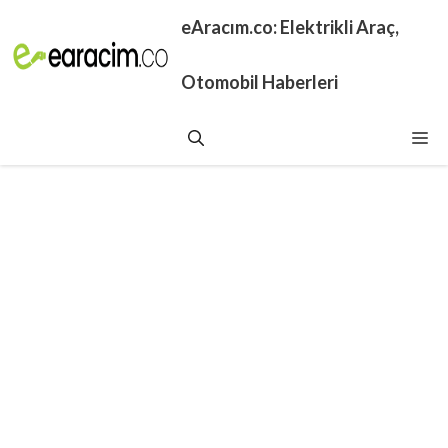
İçeriğe
eAracım.co: Elektrikli Araç,
atla
Otomobil Haberleri
Me