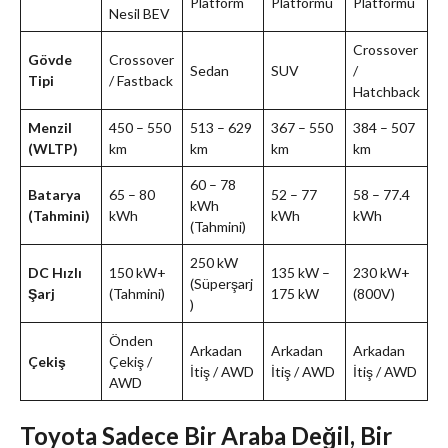
Platform
Platformu
Platformu
Nesil BEV
Crossover
Gövde
Crossover
Sedan
SUV
/
Tipi
/ Fastback
Hatchback
Menzil
450 – 550
513 – 629
367 – 550
384 – 507
(WLTP)
km
km
km
km
60 – 78
Batarya
65 – 80
52 – 77
58 – 77.4
kWh
(Tahmini)
kWh
kWh
kWh
(Tahmini)
250 kW
DC Hızlı
150 kW+
135 kW –
230 kW+
(Süperşarj
Şarj
(Tahmini)
175 kW
(800V)
)
Önden
Arkadan
Arkadan
Arkadan
Çekiş
Çekiş /
İtiş / AWD
İtiş / AWD
İtiş / AWD
AWD
Toyota Sadece Bir Araba Değil, Bir