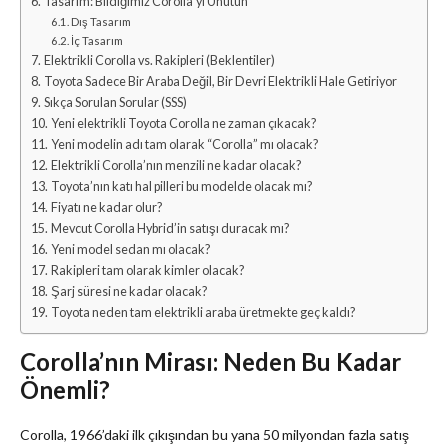
Tasarım: Bildiğimiz Corolla’yı Unutun
Dış Tasarım
İç Tasarım
Elektrikli Corolla vs. Rakipleri (Beklentiler)
Toyota Sadece Bir Araba Değil, Bir Devri Elektrikli Hale Getiriyor
Sıkça Sorulan Sorular (SSS)
Yeni elektrikli Toyota Corolla ne zaman çıkacak?
Yeni modelin adı tam olarak “Corolla” mı olacak?
Elektrikli Corolla’nın menzili ne kadar olacak?
Toyota’nın katı hal pilleri bu modelde olacak mı?
Fiyatı ne kadar olur?
Mevcut Corolla Hybrid’in satışı duracak mı?
Yeni model sedan mı olacak?
Rakipleri tam olarak kimler olacak?
Şarj süresi ne kadar olacak?
Toyota neden tam elektrikli araba üretmekte geç kaldı?
Corolla’nın Mirası: Neden Bu Kadar
Önemli?
Corolla, 1966’daki ilk çıkışından bu yana 50 milyondan fazla satış