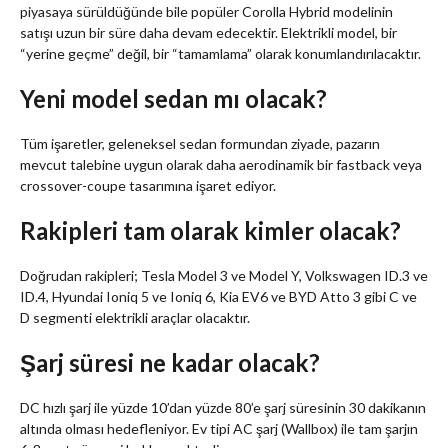
piyasaya sürüldüğünde bile popüler Corolla Hybrid modelinin
satışı uzun bir süre daha devam edecektir. Elektrikli model, bir
“yerine geçme” değil, bir “tamamlama” olarak konumlandırılacaktır.
Yeni model sedan mı olacak?
Tüm işaretler, geleneksel sedan formundan ziyade, pazarın
mevcut talebine uygun olarak daha aerodinamik bir fastback veya
crossover-coupe tasarımına işaret ediyor.
Rakipleri tam olarak kimler olacak?
Doğrudan rakipleri; Tesla Model 3 ve Model Y, Volkswagen ID.3 ve
ID.4, Hyundai Ioniq 5 ve Ioniq 6, Kia EV6 ve BYD Atto 3 gibi C ve
D segmenti elektrikli araçlar olacaktır.
Şarj süresi ne kadar olacak?
DC hızlı şarj ile yüzde 10’dan yüzde 80’e şarj süresinin 30 dakikanın
altında olması hedefleniyor. Ev tipi AC şarj (Wallbox) ile tam şarjın