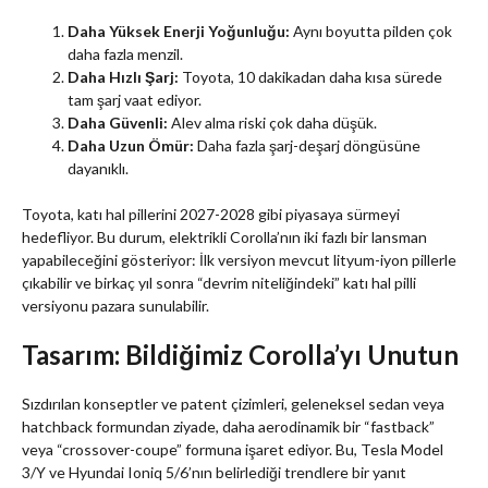
Daha Yüksek Enerji Yoğunluğu:
Aynı boyutta pilden çok
daha fazla menzil.
Daha Hızlı Şarj:
Toyota, 10 dakikadan daha kısa sürede
tam şarj vaat ediyor.
Daha Güvenli:
Alev alma riski çok daha düşük.
Daha Uzun Ömür:
Daha fazla şarj-deşarj döngüsüne
dayanıklı.
Toyota, katı hal pillerini 2027-2028 gibi piyasaya sürmeyi
hedefliyor. Bu durum, elektrikli Corolla’nın iki fazlı bir lansman
yapabileceğini gösteriyor: İlk versiyon mevcut lityum-iyon pillerle
çıkabilir ve birkaç yıl sonra “devrim niteliğindeki” katı hal pilli
versiyonu pazara sunulabilir.
Tasarım: Bildiğimiz Corolla’yı Unutun
Sızdırılan konseptler ve patent çizimleri, geleneksel sedan veya
hatchback formundan ziyade, daha aerodinamik bir “fastback”
veya “crossover-coupe” formuna işaret ediyor. Bu, Tesla Model
3/Y ve Hyundai Ioniq 5/6’nın belirlediği trendlere bir yanıt