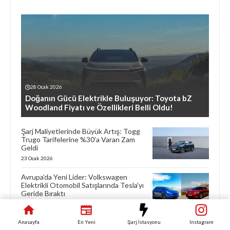
28 Ocak 2026
Doğanın Gücü Elektrikle Buluşuyor: Toyota bZ
Woodland Fiyatı ve Özellikleri Belli Oldu!
Şarj Maliyetlerinde Büyük Artış: Togg
Trugo Tarifelerine %30’a Varan Zam
Geldi
23 Ocak 2026
Avrupa’da Yeni Lider: Volkswagen
Elektrikli Otomobil Satışlarında Tesla’yı
Geride Bıraktı
22 Ocak 2026
Anasayfa
En Yeni
Şarj İstasyonu
Instagram
Fizik Kurallarını Zorlayan Performans: