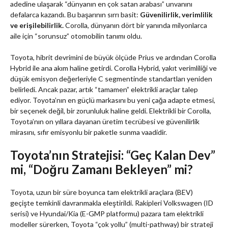
adedine ulaşarak “dünyanın en çok satan arabası” unvanını
defalarca kazandı. Bu başarının sırrı basit:
Güvenilirlik, verimlilik
ve erişilebilirlik.
Corolla, dünyanın dört bir yanında milyonlarca
aile için “sorunsuz” otomobilin tanımı oldu.
Toyota, hibrit devrimini de büyük ölçüde Prius ve ardından Corolla
Hybrid ile ana akım haline getirdi. Corolla Hybrid, yakıt verimliliği ve
düşük emisyon değerleriyle C segmentinde standartları yeniden
belirledi. Ancak pazar, artık “tamamen” elektrikli araçlar talep
ediyor. Toyota’nın en güçlü markasını bu yeni çağa adapte etmesi,
bir seçenek değil, bir zorunluluk haline geldi. Elektrikli bir Corolla,
Toyota’nın on yıllara dayanan üretim tecrübesi ve güvenilirlik
mirasını, sıfır emisyonlu bir paketle sunma vaadidir.
Toyota’nın Stratejisi: “Geç Kalan Dev”
mi, “Doğru Zamanı Bekleyen” mi?
Toyota, uzun bir süre boyunca tam elektrikli araçlara (BEV)
geçişte temkinli davranmakla eleştirildi. Rakipleri Volkswagen (ID
serisi) ve Hyundai/Kia (E-GMP platformu) pazara tam elektrikli
modeller sürerken, Toyota “çok yollu” (multi-pathway) bir strateji