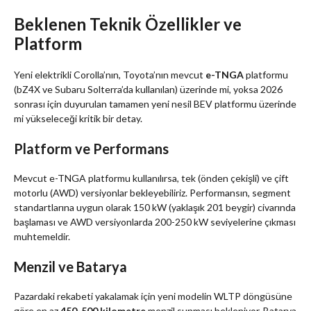
Beklenen Teknik Özellikler ve
Platform
Yeni elektrikli Corolla’nın, Toyota’nın mevcut
e-TNGA
platformu
(bZ4X ve Subaru Solterra’da kullanılan) üzerinde mi, yoksa 2026
sonrası için duyurulan tamamen yeni nesil BEV platformu üzerinde
mi yükseleceği kritik bir detay.
Platform ve Performans
Mevcut e-TNGA platformu kullanılırsa, tek (önden çekişli) ve çift
motorlu (AWD) versiyonlar bekleyebiliriz. Performansın, segment
standartlarına uygun olarak 150 kW (yaklaşık 201 beygir) civarında
başlaması ve AWD versiyonlarda 200-250 kW seviyelerine çıkması
muhtemeldir.
Menzil ve Batarya
Pazardaki rekabeti yakalamak için yeni modelin WLTP döngüsüne
göre en az
450-500 kilometre
menzil sunması bekleniyor. Batarya