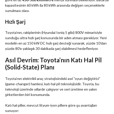
kapasitesinin 60 kWh ila 80 kWh arasında değişen seçeneklerle
sunulması olası.
Hızlı Şarj
Toyota’nın, rakiplerinin (Hyundai Ioniq 5 gibi) 800V mimarisiyle
sunduğu ultra hızlı şarj konusunda bir adım atması gerekiyor. Yeni
modelin en az 150 kW DC hızlı şarj desteği sunarak, yüzde 10’dan
yüzde 80’e yaklaşık 30 dakikada şarj olabilmesi hedefleniyor.
Asıl Devrim: Toyota’nın Katı Hal Pil
(Solid-State) Planı
Toyota’nın elektrikli araç stratejisindeki asıl “oyun değiştirici”
(game-changer) hamlesi, katı hal pil teknolojisidir. Toyota, bu
teknoloji üzerinde yıllardır çalışıyor ve seri üretime en yakın
şirketlerden biri konumunda.
Katı hal piller, mevcut lityum-iyon pillere göre şu avantajları
sunuyor: