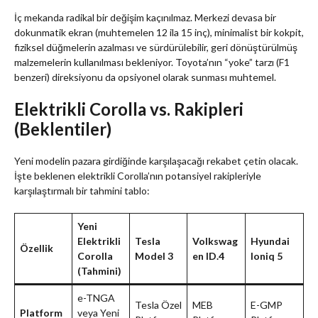
İç mekanda radikal bir değişim kaçınılmaz. Merkezi devasa bir
dokunmatik ekran (muhtemelen 12 ila 15 inç), minimalist bir kokpit,
fiziksel düğmelerin azalması ve sürdürülebilir, geri dönüştürülmüş
malzemelerin kullanılması bekleniyor. Toyota’nın “yoke” tarzı (F1
benzeri) direksiyonu da opsiyonel olarak sunması muhtemel.
Elektrikli Corolla vs. Rakipleri
(Beklentiler)
Yeni modelin pazara girdiğinde karşılaşacağı rekabet çetin olacak.
İşte beklenen elektrikli Corolla’nın potansiyel rakipleriyle
karşılaştırmalı bir tahmini tablo:
Yeni
Elektrikli
Tesla
Volkswag
Hyundai
Özellik
Corolla
Model 3
en ID.4
Ioniq 5
(Tahmini)
e-TNGA
Tesla Özel
MEB
E-GMP
Platform
veya Yeni