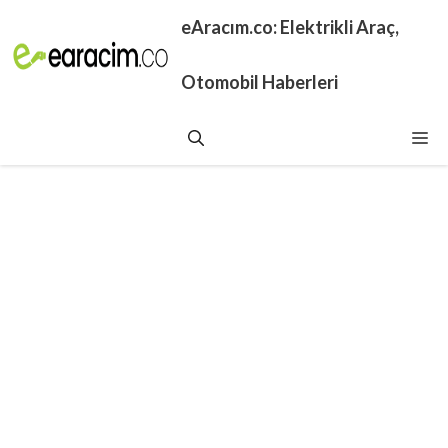
İçeriğe
eAracım.co: Elektrikli Araç,
atla
Otomobil Haberleri
Me