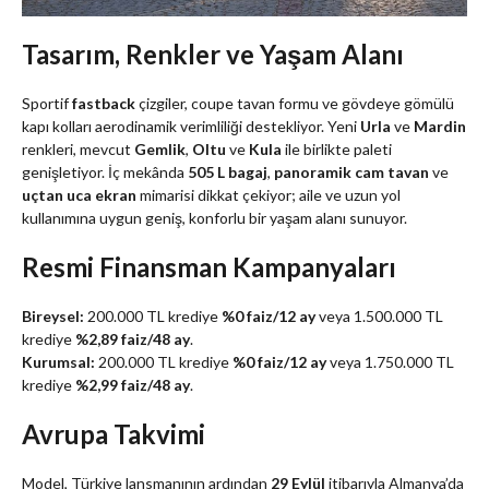
Tasarım, Renkler ve Yaşam Alanı
Sportif
fastback
çizgiler, coupe tavan formu ve gövdeye gömülü
kapı kolları aerodinamik verimliliği destekliyor. Yeni
Urla
ve
Mardin
renkleri, mevcut
Gemlik
,
Oltu
ve
Kula
ile birlikte paleti
genişletiyor. İç mekânda
505 L bagaj
,
panoramik cam tavan
ve
uçtan uca ekran
mimarisi dikkat çekiyor; aile ve uzun yol
kullanımına uygun geniş, konforlu bir yaşam alanı sunuyor.
Resmi Finansman Kampanyaları
Bireysel:
200.000 TL krediye
%0 faiz/12 ay
veya 1.500.000 TL
krediye
%2,89 faiz/48 ay
.
Kurumsal:
200.000 TL krediye
%0 faiz/12 ay
veya 1.750.000 TL
krediye
%2,99 faiz/48 ay
.
Avrupa Takvimi
Model, Türkiye lansmanının ardından
29 Eylül
itibarıyla Almanya’da