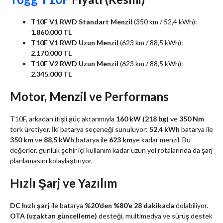
T10F V1 RWD Standart Menzil
(350 km / 52,4 kWh):
1.860.000 TL
T10F V1 RWD Uzun Menzil
(623 km / 88,5 kWh):
2.170.000 TL
T10F V2 RWD Uzun Menzil
(623 km / 88,5 kWh):
2.345.000 TL
Motor, Menzil ve Performans
T10F, arkadan itişli güç aktarımıyla
160 kW (218 bg)
ve
350 Nm
tork üretiyor. İki batarya seçeneği sunuluyor:
52,4 kWh
batarya ile
350 km
ve
88,5 kWh
batarya ile
623 km
ye kadar menzil. Bu
değerler, günlük şehir içi kullanım kadar uzun yol rotalarında da şarj
planlamasını kolaylaştırıyor.
Hızlı Şarj ve Yazılım
DC hızlı şarj
ile batarya
%20’den %80’e 28 dakikada
dolabiliyor.
OTA (uzaktan güncelleme)
desteği, multimedya ve sürüş destek