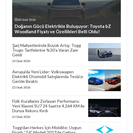
28 Ocak 2026
Doğanın Gücü Elektrikle Buluşuyor: Toyota bZ
Woodland Fiyatı ve Özellikleri Belli Oldu!
Şarj Maliyetlerinde Büyük Artış: Togg
Trugo Tarifelerine %30’a Varan Zam
Geldi
23 Ocak 2026
Avrupa’da Yeni Lider: Volkswagen
Elektrikli Otomobil Satışlarında Tesla’yı
Geride Bıraktı
22 Ocak 2026
Fizik Kurallarını Zorlayan Performans:
Yeni Xiaomi SU7 24 Saatte 4.264 KM ile
Dünya Rekoru Kırdı
21 Ocak 2026
Togg’dan Herkes İçin Mobilite: Uygun
Fiyatlı “T6” Modeli 2027’de Geliyor