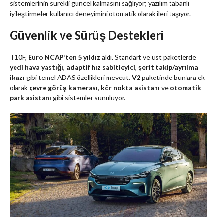
sistemlerinin sürekli güncel kalmasını sağlıyor; yazılım tabanlı
iyileştirmeler kullanıcı deneyimini otomatik olarak ileri taşıyor.
Güvenlik ve Sürüş Destekleri
T10F,
Euro NCAP’ten 5 yıldız
aldı. Standart ve üst paketlerde
yedi hava yastığı
,
adaptif hız sabitleyici
,
şerit takip/ayrılma
ikazı
gibi temel ADAS özellikleri mevcut.
V2
paketinde bunlara ek
olarak
çevre görüş kamerası
,
kör nokta asistanı
ve
otomatik
park asistanı
gibi sistemler sunuluyor.