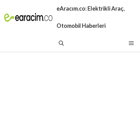
İçeriğe
eAracım.co: Elektrikli Araç,
atla
Otomobil Haberleri
Me