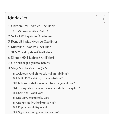
İçindekiler
Citroën Ami Fiyatı ve Özellikleri
Citroen Ami Ne Kadar?
Volta EV1 Fiyatı ve Özellikleri
Renault Twizy Fiyatı ve Özellikleri
Microlino Fiyatı ve Özellikleri
XEV Yoyo Fiyatı ve Özellikleri
Silence S04 Fiyatı ve Özellikleri
Genel Karşılaştırma Tablosu
Sıkça Sorulan Sorular (SSS)
Citroën Ami ehliyetsiz kullanılabilir mi?
Volta EV1 şehir içinde mantıklı mı?
Mikro elektrikli araçlar otobana çıkabilir mi?
Türkiye’de resmi satışı olan modeller hangileri?
Şarj nasıl yapılıyor?
Batarya ömrü ne kadar?
Bakım maliyetleri yüksek mi?
Kışın menzil düşer mi?
Sigorta ve vergi avantajı var mı?