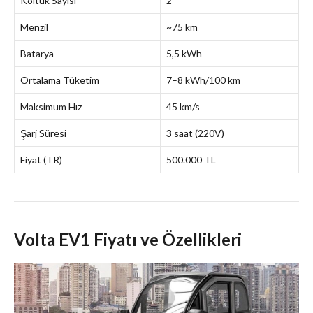
Koltuk Sayısı
2
Menzil
~75 km
Batarya
5,5 kWh
Ortalama Tüketim
7–8 kWh/100 km
Maksimum Hız
45 km/s
Şarj Süresi
3 saat (220V)
Fiyat (TR)
500.000 TL
Volta EV1 Fiyatı ve Özellikleri