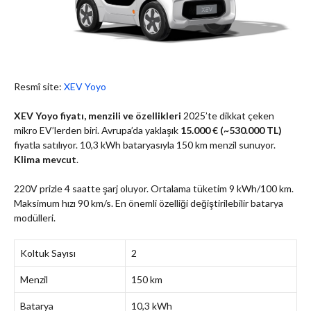
Resmî site:
XEV Yoyo
XEV Yoyo fiyatı, menzili ve özellikleri
2025’te dikkat çeken
mikro EV’lerden biri. Avrupa’da yaklaşık
15.000 € (~530.000 TL)
fiyatla satılıyor. 10,3 kWh bataryasıyla 150 km menzil sunuyor.
Klima mevcut
.
220V prizle 4 saatte şarj oluyor. Ortalama tüketim 9 kWh/100 km.
Maksimum hızı 90 km/s. En önemli özelliği değiştirilebilir batarya
modülleri.
Koltuk Sayısı
2
Menzil
150 km
Batarya
10,3 kWh