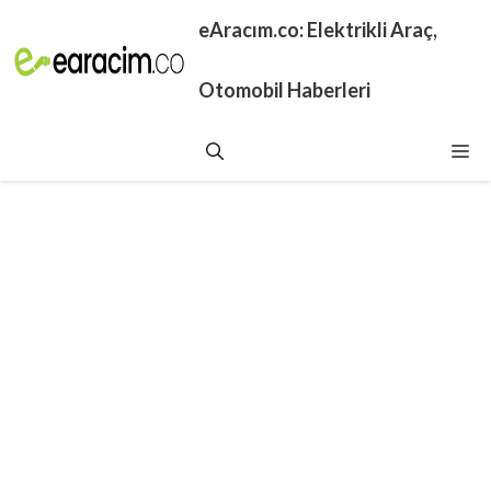
İçeriğe
eAracım.co: Elektrikli Araç,
atla
Otomobil Haberleri
Me