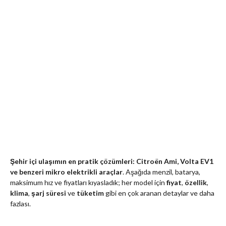
Şehir içi ulaşımın en pratik çözümleri: Citroën Ami, Volta EV1
ve benzeri mikro elektrikli araçlar
. Aşağıda menzil, batarya,
maksimum hız ve fiyatları kıyasladık; her model için
fiyat
,
özellik
,
klima
,
şarj süresi
ve
tüketim
gibi en çok aranan detaylar ve daha
fazlası.