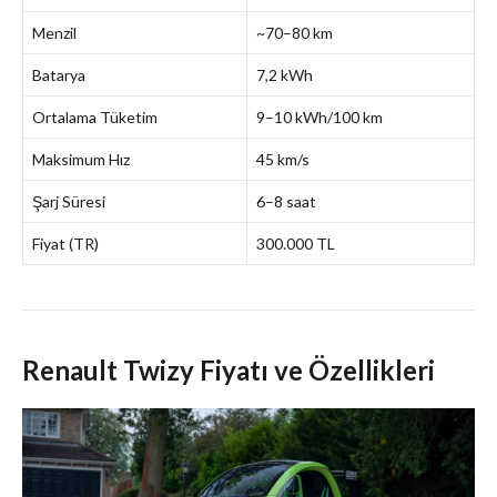
Menzil
~70–80 km
Batarya
7,2 kWh
Ortalama Tüketim
9–10 kWh/100 km
Maksimum Hız
45 km/s
Şarj Süresi
6–8 saat
Fiyat (TR)
300.000 TL
Renault Twizy Fiyatı ve Özellikleri