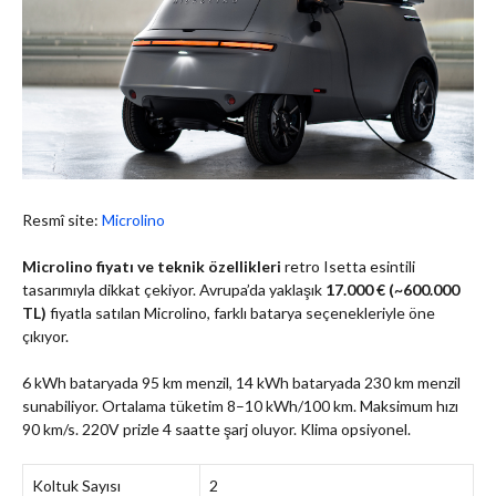
Resmî site:
Microlino
Microlino fiyatı ve teknik özellikleri
retro Isetta esintili
tasarımıyla dikkat çekiyor. Avrupa’da yaklaşık
17.000 € (~600.000
TL)
fiyatla satılan Microlino, farklı batarya seçenekleriyle öne
çıkıyor.
6 kWh bataryada 95 km menzil, 14 kWh bataryada 230 km menzil
sunabiliyor. Ortalama tüketim 8–10 kWh/100 km. Maksimum hızı
90 km/s. 220V prizle 4 saatte şarj oluyor. Klima opsiyonel.
Koltuk Sayısı
2