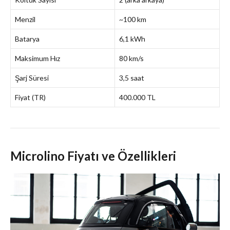
Menzil
~100 km
Batarya
6,1 kWh
Maksimum Hız
80 km/s
Şarj Süresi
3,5 saat
Fiyat (TR)
400.000 TL
Microlino Fiyatı ve Özellikleri