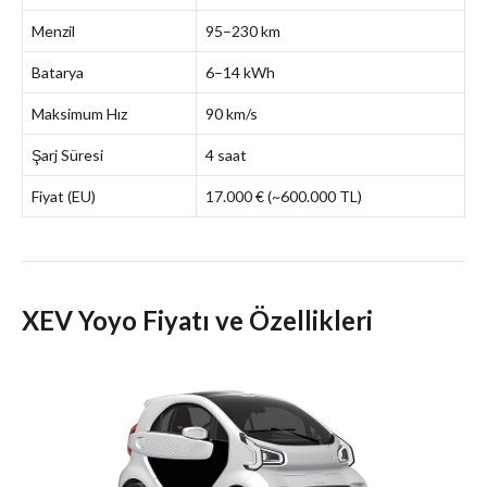
Menzil
95–230 km
Batarya
6–14 kWh
Maksimum Hız
90 km/s
Şarj Süresi
4 saat
Fiyat (EU)
17.000 € (~600.000 TL)
XEV Yoyo Fiyatı ve Özellikleri