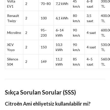
Volta
45
6–8
300.0
2
70–80
7,2 kWh
EV1
km/s
saat
TL
Renault
80
3,5
400.0
2
100
6,1 kWh
Twizy
km/s
saat
TL
95–
6–14
90
600.0
Microlino
2
4 saat
230
kWh
km/s
TL
XEV
10,3
90
530.0
2
150
4 saat
Yoyo
kWh
km/s
TL
Silence
11,2
85
4–5
560.0
2
149
S04
kWh
km/s
saat
TL
Sıkça Sorulan Sorular (SSS)
Citroën Ami ehliyetsiz kullanılabilir mi?