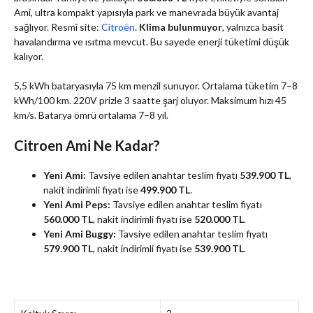
Ami, ultra kompakt yapısıyla park ve manevrada büyük avantaj
sağlıyor. Resmî site:
Citroën
.
Klima bulunmuyor
, yalnızca basit
havalandırma ve ısıtma mevcut. Bu sayede enerji tüketimi düşük
kalıyor.
5,5 kWh bataryasıyla 75 km menzil sunuyor. Ortalama tüketim 7–8
kWh/100 km. 220V prizle 3 saatte şarj oluyor. Maksimum hızı 45
km/s. Batarya ömrü ortalama 7–8 yıl.
Citroen Ami Ne Kadar?
Yeni Ami:
Tavsiye edilen anahtar teslim fiyatı
539.900 TL
,
nakit indirimli fiyatı ise
499.900 TL
.
Yeni Ami Peps:
Tavsiye edilen anahtar teslim fiyatı
560.000 TL
, nakit indirimli fiyatı ise
520.000 TL
.
Yeni Ami Buggy:
Tavsiye edilen anahtar teslim fiyatı
579.900 TL
, nakit indirimli fiyatı ise
539.900 TL
.