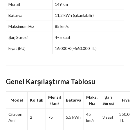
Menzil
149 km
Batarya
11,2 kWh (çıkarılabilir)
Maksimum Hız
85 km/s
Şarj Süresi
4–5 saat
Fiyat (EU)
16.000 € (~560.000 TL)
Genel Karşılaştırma Tablosu
Menzil
Maks.
Şarj
Model
Koltuk
Batarya
Fiya
(km)
Hız
Süresi
Citroën
45
350.0
2
75
5,5 kWh
3 saat
Ami
km/s
TL