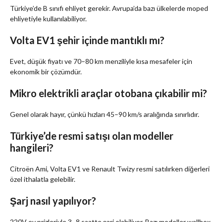
Türkiye’de B sınıfı ehliyet gerekir. Avrupa’da bazı ülkelerde moped
ehliyetiyle kullanılabiliyor.
Volta EV1 şehir içinde mantıklı mı?
Evet, düşük fiyatı ve 70–80 km menziliyle kısa mesafeler için
ekonomik bir çözümdür.
Mikro elektrikli araçlar otobana çıkabilir mi?
Genel olarak hayır, çünkü hızları 45–90 km/s aralığında sınırlıdır.
Türkiye’de resmi satışı olan modeller
hangileri?
Citroën Ami, Volta EV1 ve Renault Twizy resmi satılırken diğerleri
özel ithalatla gelebilir.
Şarj nasıl yapılıyor?
220V ev prizleriyle 3–8 saatte şarj olabiliyor. Bazı modeller wallbox