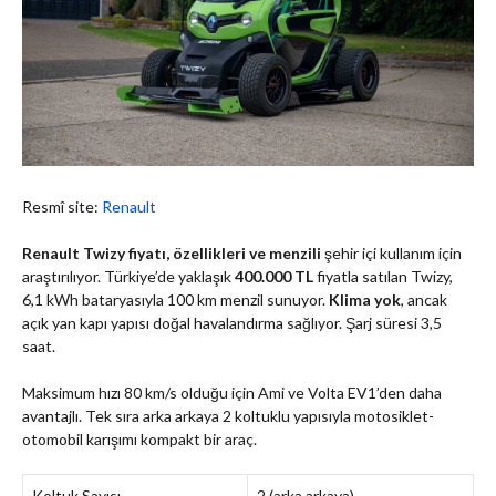
Resmî site:
Renault
Renault Twizy fiyatı, özellikleri ve menzili
şehir içi kullanım için
araştırılıyor. Türkiye’de yaklaşık
400.000 TL
fiyatla satılan Twizy,
6,1 kWh bataryasıyla 100 km menzil sunuyor.
Klima yok
, ancak
açık yan kapı yapısı doğal havalandırma sağlıyor. Şarj süresi 3,5
saat.
Maksimum hızı 80 km/s olduğu için Ami ve Volta EV1’den daha
avantajlı. Tek sıra arka arkaya 2 koltuklu yapısıyla motosiklet-
otomobil karışımı kompakt bir araç.
Koltuk Sayısı
2 (arka arkaya)