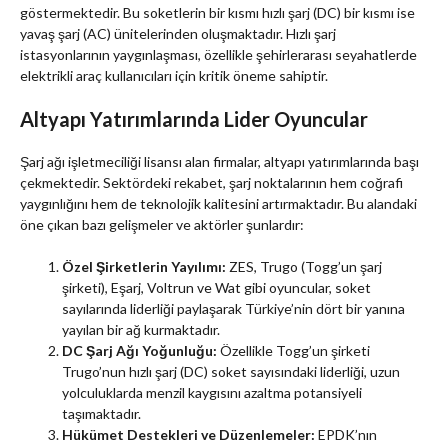
göstermektedir. Bu soketlerin bir kısmı hızlı şarj (DC) bir kısmı ise
yavaş şarj (AC) ünitelerinden oluşmaktadır. Hızlı şarj
istasyonlarının yaygınlaşması, özellikle şehirlerarası seyahatlerde
elektrikli araç kullanıcıları için kritik öneme sahiptir.
Altyapı Yatırımlarında Lider Oyuncular
Şarj ağı işletmeciliği lisansı alan firmalar, altyapı yatırımlarında başı
çekmektedir. Sektördeki rekabet, şarj noktalarının hem coğrafi
yaygınlığını hem de teknolojik kalitesini artırmaktadır. Bu alandaki
öne çıkan bazı gelişmeler ve aktörler şunlardır:
Özel Şirketlerin Yayılımı:
ZES, Trugo (Togg’un şarj
şirketi), Eşarj, Voltrun ve Wat gibi oyuncular, soket
sayılarında liderliği paylaşarak Türkiye’nin dört bir yanına
yayılan bir ağ kurmaktadır.
DC Şarj Ağı Yoğunluğu:
Özellikle Togg’un şirketi
Trugo’nun hızlı şarj (DC) soket sayısındaki liderliği, uzun
yolculuklarda menzil kaygısını azaltma potansiyeli
taşımaktadır.
Hükümet Destekleri ve Düzenlemeler:
EPDK’nın