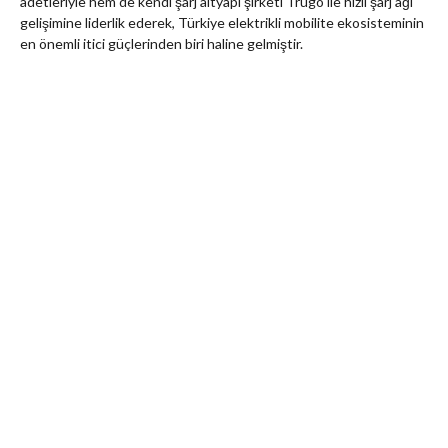
adetleriyle hem de kendi şarj altyapı şirketi Trugo ile hızlı şarj ağı
gelişimine liderlik ederek, Türkiye elektrikli mobilite ekosisteminin
en önemli itici güçlerinden biri haline gelmiştir.