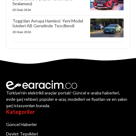
Sıralaması)
20 Ocak 2026
Togg’dan Avrupa Hamlesi: Yeni Model
İsimleri AB Genelinde Tescillendi
20 Ocak 2026
Türkiye'nin elektrikli araçlar portalı! Güncel e-araba haberleri,
evde şarj rehberi, popüler e-araç modelleri ve fiyatları ve en yakın
şarj istasyonları burada.
Kategoriler
Güncel Haberler
Devlet Teşvikleri