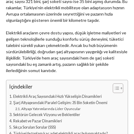
araç sayısı 321 bini, şarj soketi sayısı ise 35 bini aşmış durumda. Bu
rakamlar, Türkiye’nin elektrikli mobiliteye olan adaptasyon hızının
Avrupa ortalamasının üzerinde seyrettiğini ve pazarın hızla
olgunlaştığını gösteren önemli bir kilometre taşıdır.
Elektrikli araçların çevre dostu yapısı, düşük işletme maliyetleri ve
gelişen teknolojilerle sunduğu konforlu sürüş deneyimi, tüketici
talebini sürekli yukarı çekmektedir. Ancak bu hızlı büyümenin
sürdürülebilirliği, doğrudan şarj altyapısının yaygınlığı ve kalitesiyle
ilişkilidir. Türkiye’de hem araç sayısındaki hem de şarj soketi
sayısındaki bu eş zamanlı artış, pazarın sağlıklı bir şekilde
ilerlediğinin somut kanıtıdır.
İçindekiler
Elektrikli Araç Sayısındaki Hızlı Yükselişin Dinamikleri
Şarj Altyapısındaki Paralel Gelişim: 35 Bin Soketin Önemi
Altyapı Yatırımlarında Lider Oyuncular
Sektörün Gelecek Vizyonu ve Beklentiler
Rekabet ve Pazar Dinamikleri
Sıkça Sorulan Sorular (SSS)
Türkiye’de toplam kaç adet elektrikli araç bulunmaktadır?