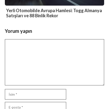
Yerli Otomobilde Avrupa Hamlesi: Togg Almanya
Satışları ve 88 Binlik Rekor
Yorum yapın
Yorum
İsim
E-