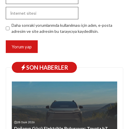
posta
İnternet
sitesi
Daha sonraki yorumlarımda kullanılması için adım, e-posta
adresim ve site adresim bu tarayıcıya kaydedilsin.
SON HABERLER
28 Ocak 2026
Doğanın Gücü Elektrikle Buluşuyor: Toyota bZ