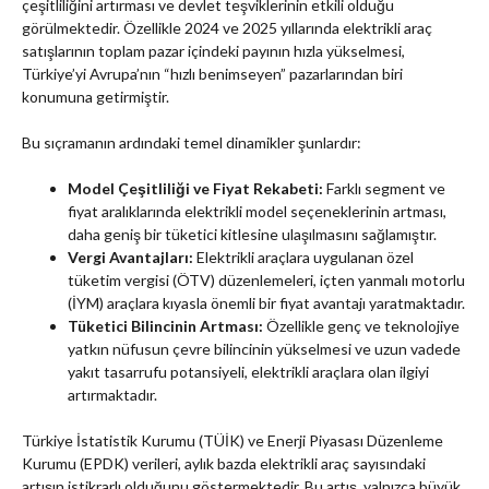
çeşitliliğini artırması ve devlet teşviklerinin etkili olduğu
görülmektedir. Özellikle 2024 ve 2025 yıllarında elektrikli araç
satışlarının toplam pazar içindeki payının hızla yükselmesi,
Türkiye’yi Avrupa’nın “hızlı benimseyen” pazarlarından biri
konumuna getirmiştir.
Bu sıçramanın ardındaki temel dinamikler şunlardır:
Model Çeşitliliği ve Fiyat Rekabeti:
Farklı segment ve
fiyat aralıklarında elektrikli model seçeneklerinin artması,
daha geniş bir tüketici kitlesine ulaşılmasını sağlamıştır.
Vergi Avantajları:
Elektrikli araçlara uygulanan özel
tüketim vergisi (ÖTV) düzenlemeleri, içten yanmalı motorlu
(İYM) araçlara kıyasla önemli bir fiyat avantajı yaratmaktadır.
Tüketici Bilincinin Artması:
Özellikle genç ve teknolojiye
yatkın nüfusun çevre bilincinin yükselmesi ve uzun vadede
yakıt tasarrufu potansiyeli, elektrikli araçlara olan ilgiyi
artırmaktadır.
Türkiye İstatistik Kurumu (TÜİK) ve Enerji Piyasası Düzenleme
Kurumu (EPDK) verileri, aylık bazda elektrikli araç sayısındaki
artışın istikrarlı olduğunu göstermektedir. Bu artış, yalnızca büyük