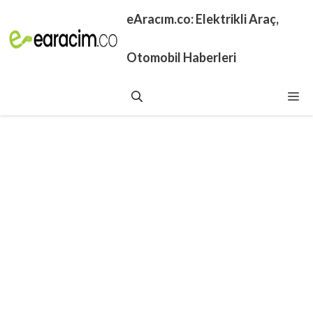
İçeriğe
eAracım.co: Elektrikli Araç,
atla
Otomobil Haberleri
Me